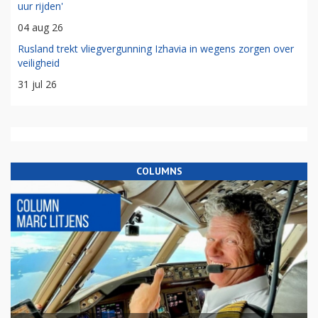
uur rijden'
04 aug 26
Rusland trekt vliegvergunning Izhavia in wegens zorgen over
veiligheid
31 jul 26
COLUMNS