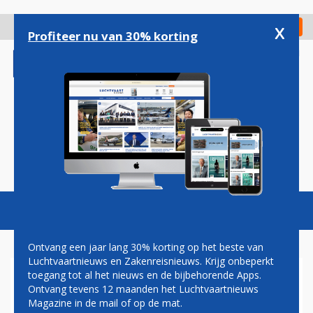
Overslaan
en
x
Digitaal Magazine
Registreer
Check in
naar
Profiteer nu van 30% korting
de
inhoud
gaan
Magazine
Podcasts
Vacatures
Toggl
naviga
Ontvang een jaar lang 30% korting op het beste van
Luchtvaartnieuws en Zakenreisnieuws. Krijg onbeperkt
toegang tot al het nieuws en de bijbehorende Apps.
KENYA AIRWAYS STAPT UIT
Ontvang tevens 12 maanden het Luchtvaartnieuws
KLM-SPAARPROGRAMMA
Magazine in de mail of op de mat.