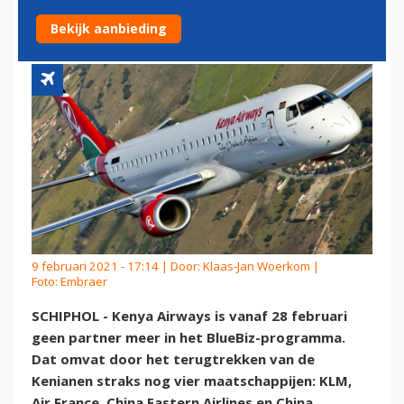
BLUEBIZ
Bekijk aanbieding
9 februari 2021 - 17:14 | Door:
Klaas-Jan Woerkom
|
Foto: Embraer
SCHIPHOL - Kenya Airways is vanaf 28 februari
geen partner meer in het BlueBiz-programma.
Dat omvat door het terugtrekken van de
Kenianen straks nog vier maatschappijen: KLM,
Air France, China Eastern Airlines en China