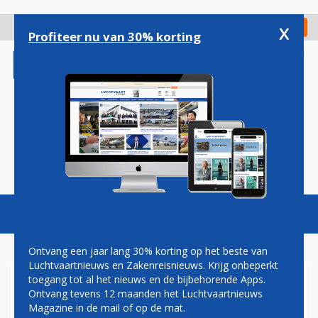
Overslaan
en
x
Digitaal Magazine
Registreer
Check in
naar
Profiteer nu van 30% korting
de
inhoud
gaan
Magazine
Podcasts
Vacatures
Toggl
naviga
Ontvang een jaar lang 30% korting op het beste van
Luchtvaartnieuws en Zakenreisnieuws. Krijg onbeperkt
toegang tot al het nieuws en de bijbehorende Apps.
KLM: ACTIES
Ontvang tevens 12 maanden het Luchtvaartnieuws
CABINEPERSONEEL
Magazine in de mail of op de mat.