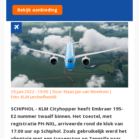
EMBRAER 195-E2
Bekijk aanbieding
29 juni 2022 - 19:00 | Door:
Klaas-Jan van Woerkom
|
Foto: KLM (archiefbeeld)
SCHIPHOL - KLM Cityhopper heeft Embraer 195-
E2 nummer twaalf binnen. Het toestel, met
registratie PH-NXL, arriveerde rond de klok van
17.00 uur op Schiphol. Zoals gebruikelijk werd het
vliegtuig met een tussenstop op Tenerife naar