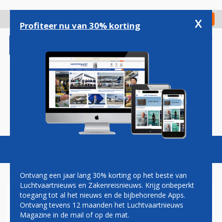
Overslaan
en
x
Digitaal Magazine
Registreer
Check in
naar
Profiteer nu van 30% korting
de
inhoud
gaan
Magazine
Podcasts
Vacatures
Toggl
naviga
Ontvang een jaar lang 30% korting op het beste van
Luchtvaartnieuws en Zakenreisnieuws. Krijg onbeperkt
toegang tot al het nieuws en de bijbehorende Apps.
KLM CITYHOPPER
Ontvang tevens 12 maanden het Luchtvaartnieuws
ONTVANGT TWAALFDE
Magazine in de mail of op de mat.