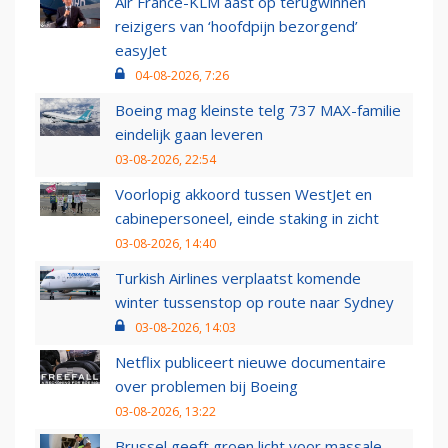
Air France-KLM aast op terugwinnen
reizigers van ‘hoofdpijn bezorgend’
easyJet
04-08-2026, 7:26
Boeing mag kleinste telg 737 MAX-familie
eindelijk gaan leveren
03-08-2026, 22:54
Voorlopig akkoord tussen WestJet en
cabinepersoneel, einde staking in zicht
03-08-2026, 14:40
Turkish Airlines verplaatst komende
winter tussenstop op route naar Sydney
03-08-2026, 14:03
Netflix publiceert nieuwe documentaire
over problemen bij Boeing
03-08-2026, 13:22
Brussel geeft groen licht voor massale