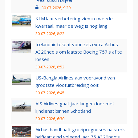
‘Realistisch blijven’
30-07-2026, 9:29
KLM laat verbetering zien in tweede
kwartaal, maar de weg is nog lang
30-07-2026, 8:22
Icelandair tekent voor zes extra Airbus
A320neo's om laatste Boeing 757's af te
lossen
30-07-2026, 6:52
US-Bangla Airlines aan vooravond van
grootste vlootuitbreiding ooit
30-07-2026, 6:45
AIS Airlines gaat jaar langer door met
lijndienst binnen Schotland
30-07-2026, 6:30
Airbus handhaaft groeiprognoses na sterk
halfjaar: eind volgend jaar 75 A320neo’s