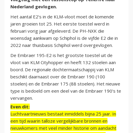
Nederland gevlogen.
Het aantal E2’s in de KLM-vloot moet de komende
jaren groeien tot 25. Het eerste toestel werd in
februari vorig jaar afgeleverd. De PH-NXK die
woensdag aankwam op Schiphol is de vijfde E2 die in
2022 naar thuisbasis Schiphol werd overgevlogen.
De Embraer 195-E2 is het grootste toestel uit de
vloot van KLM Cityhopper en heeft 132 stoelen aan
boord. De regionale dochtermaatschappij van KLM
beschikt daarnaast over de Embraer 190 (100
stoelen) en de Embraer 175 (88 stoelen). Het nieuwe
type is bedoeld om een deel van de Embraer 190’s te
vervangen.
Even dit:
Luchtvaartnieuws bestaat inmiddels bijna 25 jaar. In
een tijd waarin talloze vergelijkbare bronnen en
nieuwkomers met veel minder historie om aandacht