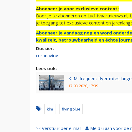
Abonneer je voor exclusieve content:
Door je te abonneren op Luchtvaartnieuws.nl, 
je toegang tot exclusieve content en jarenlang
Abonneer je vandaag nog en word onderde
kwaliteit, betrouwbaarheid en échte journa
Dossier:
coronavirus
Lees ook:
KLM: frequent flyer miles lang
17-03-2020, 17:39
klm
flying blue
Verstuur per e-mail
Meld u aan voor de 