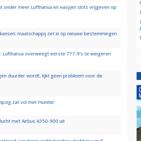
t onder meer Lufthansa en easyJet slots vrijgeven op
ansen: maatschappij zet in op nieuwe bestemmingen
er: Lufthansa overweegt eerste 777-9’s te weigeren
iegen duurder wordt, lijkt geen probleem voor de
ipzig zat vol met munitie'
lucht met Airbus A350-900 uit
 volgend jaar meer rechtstreekse vluchten vanaf