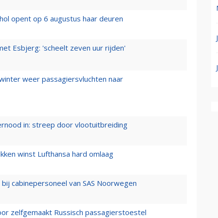
hol opent op 6 augustus haar deuren
t Esbjerg: 'scheelt zeven uur rijden'
 winter weer passagiersvluchten naar
ernood in: streep door vlootuitbreiding
ukken winst Lufthansa hard omlaag
 bij cabinepersoneel van SAS Noorwegen
voor zelfgemaakt Russisch passagierstoestel