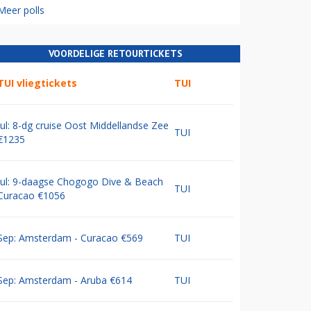
Meer polls
VOORDELIGE RETOURTICKETS
TUI vliegtickets
TUI
Jul: 8-dg cruise Oost Middellandse Zee
TUI
€1235
Jul: 9-daagse Chogogo Dive & Beach
TUI
Curacao €1056
Sep: Amsterdam - Curacao €569
TUI
Sep: Amsterdam - Aruba €614
TUI