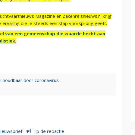
Luchtvaartnieuws Magazine en Zakenreisnieuws.nl krijg
e ervaring die je steeds een stap voorsprong geeft.
el van een gemeenschap die waarde hecht aan
listiek.
er houdbaar door coronavirus
nieuwsbrief
Tip de redactie