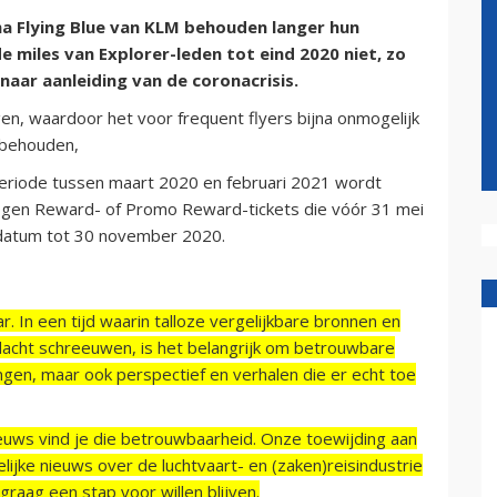
a Flying Blue van KLM behouden langer hun
 miles van Explorer-leden tot eind 2020 niet, zo
aar aanleiding van de coronacrisis.
en, waardoor het voor frequent flyers bijna onmogelijk
 behouden,
eperiode tussen maart 2020 en februari 2021 wordt
gen Reward- of Promo Reward-tickets die vóór 31 mei
 datum tot 30 november 2020.
r. In een tijd waarin talloze vergelijkbare bronnen en
acht schreeuwen, is het belangrijk om betrouwbare
ngen, maar ook perspectief en verhalen die er echt toe
ieuws vind je die betrouwbaarheid. Onze toewijding aan
ijke nieuws over de luchtvaart- en (zaken)reisindustrie
raag een stap voor willen blijven.