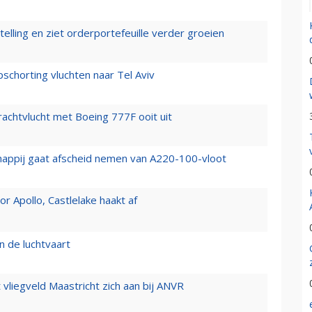
elling en ziet orderportefeuille verder groeien
chorting vluchten naar Tel Aviv
vrachtvlucht met Boeing 777F ooit uit
happij gaat afscheid nemen van A220-100-vloot
 Apollo, Castlelake haakt af
n de luchtvaart
t vliegveld Maastricht zich aan bij ANVR