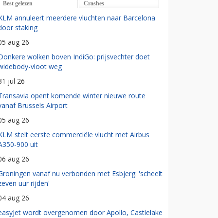
Best gelezen
Crashes
KLM annuleert meerdere vluchten naar Barcelona
door staking
05 aug 26
Donkere wolken boven IndiGo: prijsvechter doet
widebody-vloot weg
31 jul 26
Transavia opent komende winter nieuwe route
vanaf Brussels Airport
05 aug 26
KLM stelt eerste commerciële vlucht met Airbus
A350-900 uit
06 aug 26
Groningen vanaf nu verbonden met Esbjerg: 'scheelt
zeven uur rijden'
04 aug 26
easyJet wordt overgenomen door Apollo, Castlelake