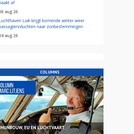
haakt af
06 aug 26
Luchthaven Luik krijgt komende winter weer
passagiersvluchten naar zonbestemmingen
04 aug 26
COLUMNS
MIJNBOUW, EU EN LUCHTVAART