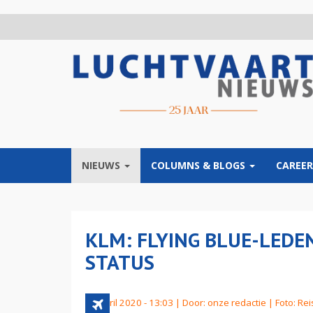
Overslaan
en
naar
de
inhoud
gaan
NIEUWS
COLUMNS & BLOGS
CAREER
KLM: FLYING BLUE-LED
STATUS
15 april 2020 - 13:03 | Door:
onze redactie
| Foto: Re