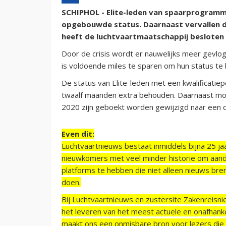
SCHIPHOL - Elite-leden van spaarprogramm
opgebouwde status. Daarnaast vervallen de
heeft de luchtvaartmaatschappij besloten n
Door de crisis wordt er nauwelijks meer gevlog
is voldoende miles te sparen om hun status te
De status van Elite-leden met een kwalificati
twaalf maanden extra behouden. Daarnaast mo
2020 zijn geboekt worden gewijzigd naar een
Even dit:
Luchtvaartnieuws bestaat inmiddels bijna 25 jaa
nieuwkomers met veel minder historie om aand
platforms te hebben die niet alleen nieuws bre
doen.
Bij Luchtvaartnieuws en zustersite Zakenreisn
het leveren van het meest actuele en onafhankel
maakt ons een onmisbare bron voor lezers die g