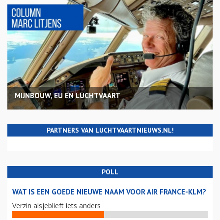
MIJNBOUW, EU EN LUCHTVAART
PARTNERS VAN LUCHTVAARTNIEUWS.NL!
POLL
WAT IS EEN GOEDE NIEUWE NAAM VOOR AIR FRANCE-KLM?
Verzin alsjeblieft iets anders