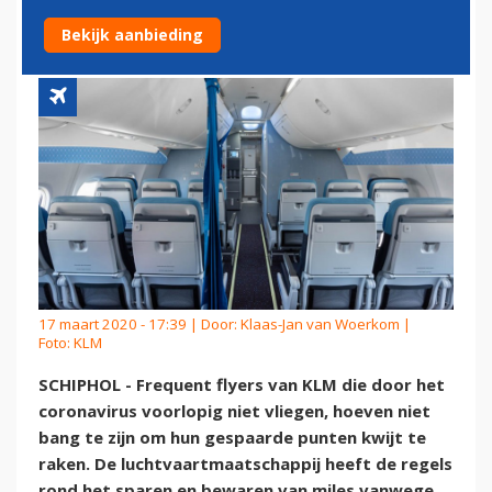
DOOR CORONAVIRUS
Bekijk aanbieding
17 maart 2020 - 17:39 | Door:
Klaas-Jan van Woerkom
|
Foto: KLM
SCHIPHOL - Frequent flyers van KLM die door het
coronavirus voorlopig niet vliegen, hoeven niet
bang te zijn om hun gespaarde punten kwijt te
raken. De luchtvaartmaatschappij heeft de regels
rond het sparen en bewaren van miles vanwege