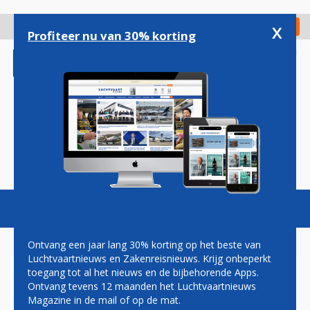
Overslaan
en
x
Digitaal Magazine
Registreer
Check in
naar
Profiteer nu van 30% korting
de
inhoud
gaan
Magazine
Podcasts
Vacatures
Toggl
naviga
Ontvang een jaar lang 30% korting op het beste van
Luchtvaartnieuws en Zakenreisnieuws. Krijg onbeperkt
toegang tot al het nieuws en de bijbehorende Apps.
KLM: FREQUENT FLYER
Ontvang tevens 12 maanden het Luchtvaartnieuws
MILES LANGER HOUDBAAR
Magazine in de mail of op de mat.