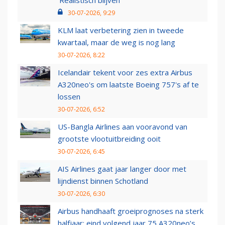
‘Realistisch blijven’
30-07-2026, 9:29
KLM laat verbetering zien in tweede
kwartaal, maar de weg is nog lang
30-07-2026, 8:22
Icelandair tekent voor zes extra Airbus
A320neo's om laatste Boeing 757's af te
lossen
30-07-2026, 6:52
US-Bangla Airlines aan vooravond van
grootste vlootuitbreiding ooit
30-07-2026, 6:45
AIS Airlines gaat jaar langer door met
lijndienst binnen Schotland
30-07-2026, 6:30
Airbus handhaaft groeiprognoses na sterk
halfjaar: eind volgend jaar 75 A320neo’s