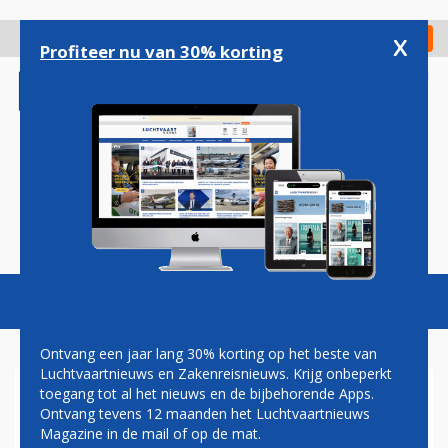
Overslaan
en
x
Digitaal Magazine
Registreer
Check in
naar
Profiteer nu van 30% korting
de
inhoud
gaan
Magazine
Podcasts
Vacatures
Toggl
naviga
Ontvang een jaar lang 30% korting op het beste van
Luchtvaartnieuws en Zakenreisnieuws. Krijg onbeperkt
toegang tot al het nieuws en de bijbehorende Apps.
KLM KONDIGT LIJNDIENST
Ontvang tevens 12 maanden het Luchtvaartnieuws
NAAR KITTILÄ IN FINLAND
Magazine in de mail of op de mat.