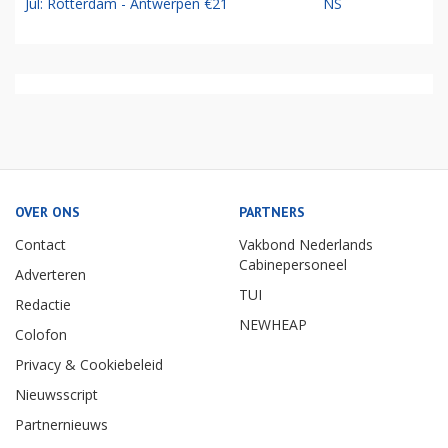
Jul: Rotterdam - Antwerpen €21
NS
OVER ONS
PARTNERS
Contact
Vakbond Nederlands
Cabinepersoneel
Adverteren
TUI
Redactie
NEWHEAP
Colofon
Privacy & Cookiebeleid
Nieuwsscript
Partnernieuws