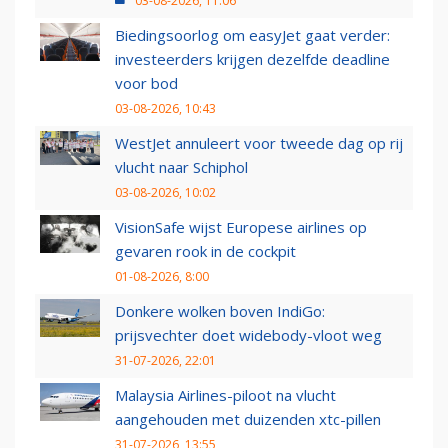
03-08-2026, 11:06
Biedingsoorlog om easyJet gaat verder:
investeerders krijgen dezelfde deadline
voor bod
03-08-2026, 10:43
WestJet annuleert voor tweede dag op rij
vlucht naar Schiphol
03-08-2026, 10:02
VisionSafe wijst Europese airlines op
gevaren rook in de cockpit
01-08-2026, 8:00
Donkere wolken boven IndiGo:
prijsvechter doet widebody-vloot weg
31-07-2026, 22:01
Malaysia Airlines-piloot na vlucht
aangehouden met duizenden xtc-pillen
31-07-2026, 13:55