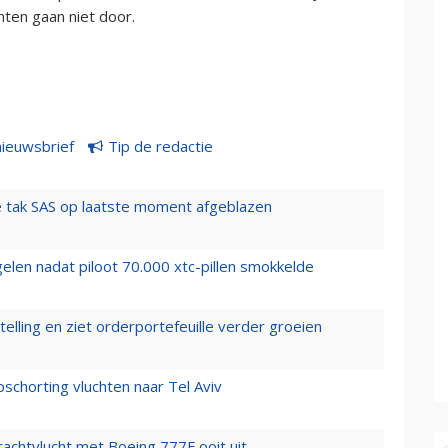
hten gaan niet door.
nieuwsbrief
Tip de redactie
 tak SAS op laatste moment afgeblazen
elen nadat piloot 70.000 xtc-pillen smokkelde
elling en ziet orderportefeuille verder groeien
chorting vluchten naar Tel Aviv
vrachtvlucht met Boeing 777F ooit uit