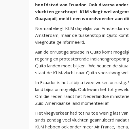
hoofdstad van Ecuador. Ook diverse ander
vluchten geschrapt. KLM vliegt wel volgen
Guayaquil, meldt een woordvoerder aan di
Normaal vliegt KLM dagelijks van Amsterdam vi
Amsterdam, maar de tussenstop in Quito komt 
vliegroute geïnformeerd.
Aan de onrustige situatie in Quito komt mogelij
regering en protesterende Indianengroeperinge
Quito landen moet blijken. “We houden de situa
staat de KLM-vlucht naar Quito vooralsnog wel 
In Ecuador is het al bijna twee weken onrustig
land bijna onmogelijk. Ook kwam het tot gewel
Om die reden raadt het Nederlandse ministerie
Zuid-Amerikaanse land momenteel af.
Het vliegverkeer had tot nu toe weinig last va
sinds zondag veel vluchten geannuleerd nadat 
KLM hebben ook onder meer Air France, Iberia, A