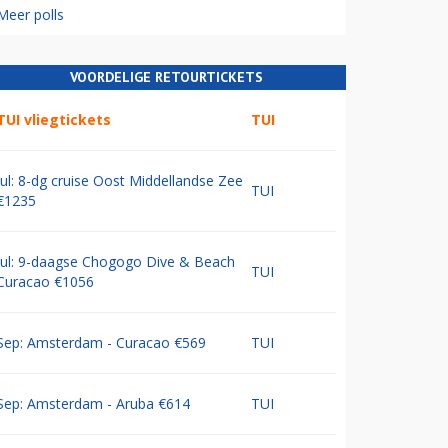
Meer polls
VOORDELIGE RETOURTICKETS
TUI vliegtickets
TUI
Jul: 8-dg cruise Oost Middellandse Zee
TUI
€1235
Jul: 9-daagse Chogogo Dive & Beach
TUI
Curacao €1056
Sep: Amsterdam - Curacao €569
TUI
Sep: Amsterdam - Aruba €614
TUI