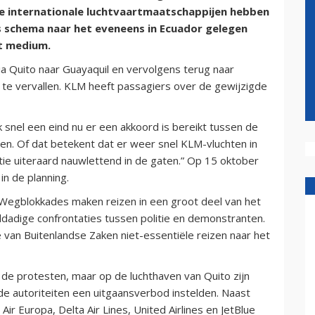
e internationale luchtvaartmaatschappijen hebben
s schema naar het eveneens in Ecuador gelegen
t medium.
a Quito naar Guayaquil en vervolgens terug naar
te vervallen. KLM heeft passagiers over de gewijzigde
k snel een eind nu er een akkoord is bereikt tussen de
n. Of dat betekent dat er weer snel KLM-vluchten in
tie uiteraard nauwlettend in de gaten.” Op 15 oktober
in de planning.
. Wegblokkades maken reizen in een groot deel van het
ddadige confrontaties tussen politie en demonstranten.
 van Buitenlandse Zaken niet-essentiële reizen naar het
n de protesten, maar op de luchthaven van Quito zijn
de autoriteiten een uitgaansverbod instelden. Naast
ir Europa, Delta Air Lines, United Airlines en JetBlue