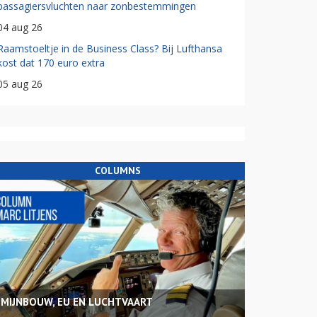
passagiersvluchten naar zonbestemmingen
04 aug 26
Raamstoeltje in de Business Class? Bij Lufthansa
kost dat 170 euro extra
05 aug 26
COLUMNS
MIJNBOUW, EU EN LUCHTVAART