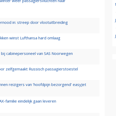
 winter weer passagiersvluchten naar
ernood in: streep door vlootuitbreiding
ukken winst Lufthansa hard omlaag
 bij cabinepersoneel van SAS Noorwegen
voor zelfgemaakt Russisch passagierstoestel
nen reizigers van ‘hoofdpijn bezorgend’ easyJet
X-familie eindelijk gaan leveren