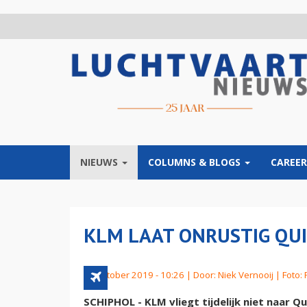
Overslaan
en
naar
de
inhoud
gaan
NIEUWS
COLUMNS & BLOGS
CAREER
KLM LAAT ONRUSTIG QUI
14 oktober 2019 - 10:26 | Door:
Niek Vernooij
| Foto:
SCHIPHOL - KLM vliegt tijdelijk niet naar Q