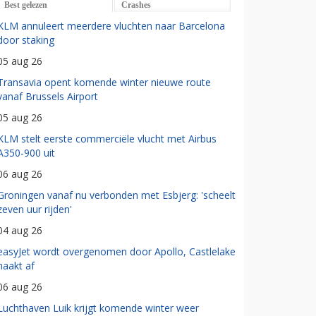
Best gelezen
Crashes
KLM annuleert meerdere vluchten naar Barcelona
door staking
05 aug 26
Transavia opent komende winter nieuwe route
vanaf Brussels Airport
05 aug 26
KLM stelt eerste commerciële vlucht met Airbus
A350-900 uit
06 aug 26
Groningen vanaf nu verbonden met Esbjerg: 'scheelt
zeven uur rijden'
04 aug 26
easyJet wordt overgenomen door Apollo, Castlelake
haakt af
06 aug 26
Luchthaven Luik krijgt komende winter weer