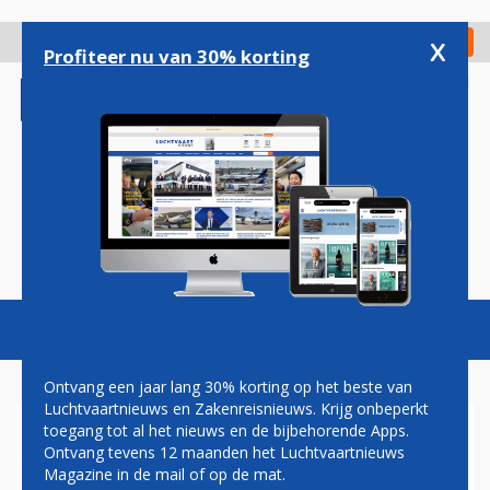
Overslaan
en
x
Digitaal Magazine
Registreer
Check in
naar
Profiteer nu van 30% korting
de
inhoud
gaan
Magazine
Podcasts
Vacatures
Toggl
naviga
Ontvang een jaar lang 30% korting op het beste van
Luchtvaartnieuws en Zakenreisnieuws. Krijg onbeperkt
toegang tot al het nieuws en de bijbehorende Apps.
KLM VERVOERT
Ontvang tevens 12 maanden het Luchtvaartnieuws
HULPGOEDEREN NAAR
Magazine in de mail of op de mat.