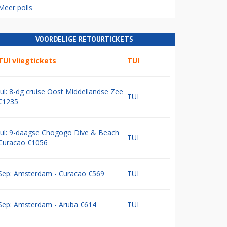
Meer polls
VOORDELIGE RETOURTICKETS
TUI vliegtickets
TUI
Jul: 8-dg cruise Oost Middellandse Zee
TUI
€1235
Jul: 9-daagse Chogogo Dive & Beach
TUI
Curacao €1056
Sep: Amsterdam - Curacao €569
TUI
Sep: Amsterdam - Aruba €614
TUI