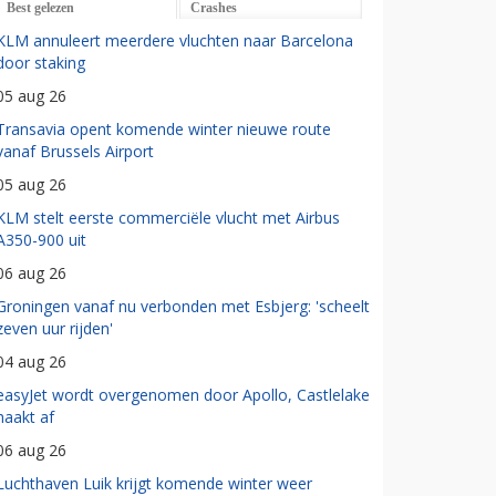
Best gelezen
Crashes
KLM annuleert meerdere vluchten naar Barcelona
door staking
05 aug 26
Transavia opent komende winter nieuwe route
vanaf Brussels Airport
05 aug 26
KLM stelt eerste commerciële vlucht met Airbus
A350-900 uit
06 aug 26
Groningen vanaf nu verbonden met Esbjerg: 'scheelt
zeven uur rijden'
04 aug 26
easyJet wordt overgenomen door Apollo, Castlelake
haakt af
06 aug 26
Luchthaven Luik krijgt komende winter weer