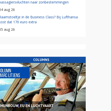
passagiersvluchten naar zonbestemmingen
04 aug 26
Raamstoeltje in de Business Class? Bij Lufthansa
kost dat 170 euro extra
05 aug 26
COLUMNS
MIJNBOUW, EU EN LUCHTVAART