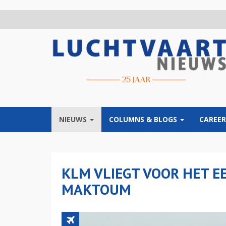
Overslaan
en
naar
de
inhoud
gaan
NIEUWS
COLUMNS & BLOGS
CAREER
KLM VLIEGT VOOR HET E
MAKTOUM