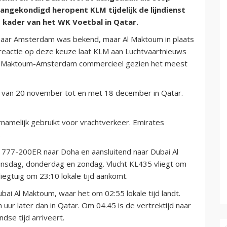
ngekondigd heropent KLM tijdelijk de lijndienst
t kader van het WK Voetbal in Qatar.
naar Amsterdam was bekend, maar Al Maktoum in plaats
en reactie op deze keuze laat KLM aan Luchtvaartnieuws
l Maktoum-Amsterdam commercieel gezien het meest
 van 20 november tot en met 18 december in Qatar.
amelijk gebruikt voor vrachtverkeer. Emirates
.
777-200ER naar Doha en aansluitend naar Dubai Al
nsdag, donderdag en zondag. Vlucht KL435 vliegt om
egtuig om 23:10 lokale tijd aankomt.
bai Al Maktoum, waar het om 02:55 lokale tijd landt.
n uur later dan in Qatar. Om 04.45 is de vertrektijd naar
se tijd arriveert.