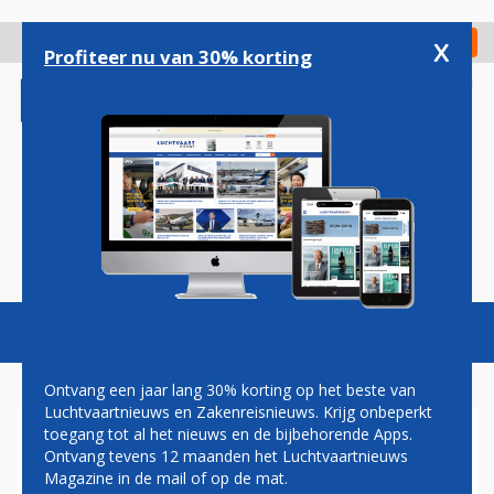
Overslaan
en
x
Digitaal Magazine
Registreer
Check in
naar
Profiteer nu van 30% korting
de
inhoud
gaan
Magazine
Podcasts
Vacatures
Toggl
naviga
Ontvang een jaar lang 30% korting op het beste van
Luchtvaartnieuws en Zakenreisnieuws. Krijg onbeperkt
toegang tot al het nieuws en de bijbehorende Apps.
LAATSTE AIRBUS A380 VOOR
Ontvang tevens 12 maanden het Luchtvaartnieuws
ANA ROLT UIT DE SPUITHAL
Magazine in de mail of op de mat.