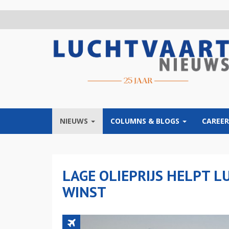
Overslaan
en
naar
de
inhoud
gaan
NIEUWS
COLUMNS & BLOGS
CAREER
LAGE OLIEPRIJS HELPT 
WINST