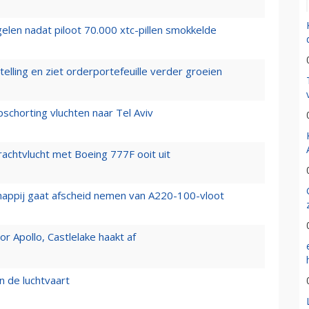
elen nadat piloot 70.000 xtc-pillen smokkelde
elling en ziet orderportefeuille verder groeien
chorting vluchten naar Tel Aviv
vrachtvlucht met Boeing 777F ooit uit
happij gaat afscheid nemen van A220-100-vloot
 Apollo, Castlelake haakt af
n de luchtvaart