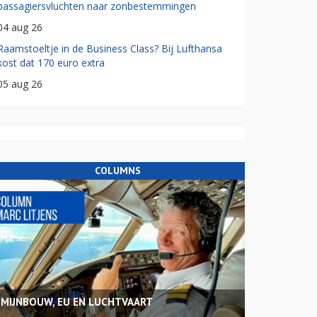
passagiersvluchten naar zonbestemmingen
04 aug 26
Raamstoeltje in de Business Class? Bij Lufthansa
kost dat 170 euro extra
05 aug 26
COLUMNS
MIJNBOUW, EU EN LUCHTVAART