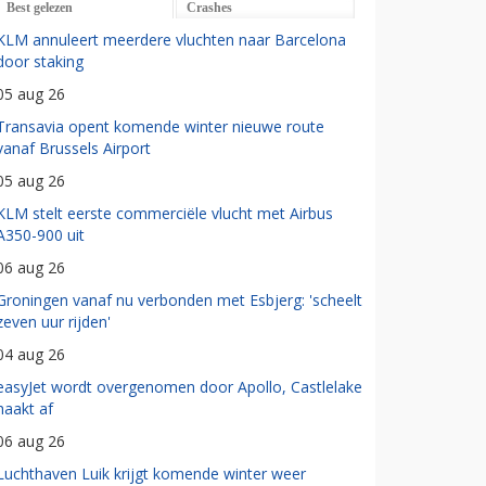
Best gelezen
Crashes
KLM annuleert meerdere vluchten naar Barcelona
door staking
05 aug 26
Transavia opent komende winter nieuwe route
vanaf Brussels Airport
05 aug 26
KLM stelt eerste commerciële vlucht met Airbus
A350-900 uit
06 aug 26
Groningen vanaf nu verbonden met Esbjerg: 'scheelt
zeven uur rijden'
04 aug 26
easyJet wordt overgenomen door Apollo, Castlelake
haakt af
06 aug 26
Luchthaven Luik krijgt komende winter weer