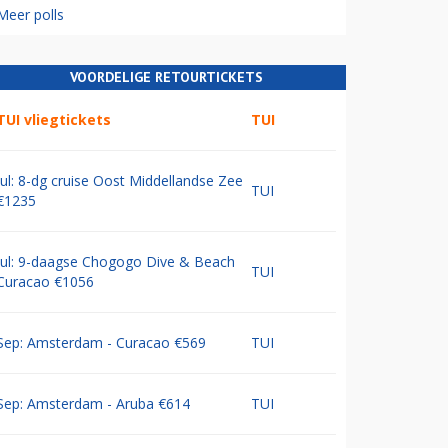
Meer polls
VOORDELIGE RETOURTICKETS
TUI vliegtickets
TUI
Jul: 8-dg cruise Oost Middellandse Zee
TUI
€1235
Jul: 9-daagse Chogogo Dive & Beach
TUI
Curacao €1056
Sep: Amsterdam - Curacao €569
TUI
Sep: Amsterdam - Aruba €614
TUI