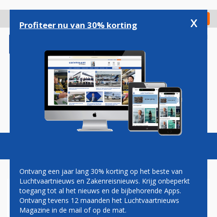
Overslaan
en
x
Digitaal Magazine
Registreer
Check in
naar
Profiteer nu van 30% korting
de
inhoud
gaan
Magazine
Podcasts
Vacatures
Toggl
naviga
Ontvang een jaar lang 30% korting op het beste van
Luchtvaartnieuws en Zakenreisnieuws. Krijg onbeperkt
toegang tot al het nieuws en de bijbehorende Apps.
WINST
Ontvang tevens 12 maanden het Luchtvaartnieuws
Magazine in de mail of op de mat.