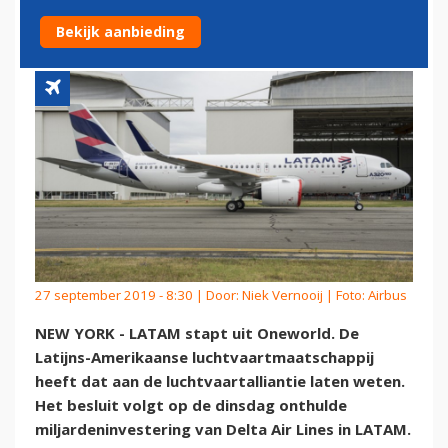
ONEWORLD
Bekijk aanbieding
27 september 2019 - 8:30 | Door:
Niek Vernooij
| Foto: Airbus
NEW YORK - LATAM stapt uit Oneworld. De
Latijns-Amerikaanse luchtvaartmaatschappij
heeft dat aan de luchtvaartalliantie laten weten.
Het besluit volgt op de dinsdag onthulde
miljardeninvestering van Delta Air Lines in LATAM.