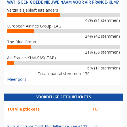
WAT IS EEN GOEDE NIEUWE NAAM VOOR AIR FRANCE-KLM?
Verzin alsjeblieft iets anders
47% (81 stemmen)
European Airlines Group (EAG)
24% (42 stemmen)
The Blue Group
21% (36 stemmen)
Air-France-KLM-SAS(-TAP)
6% (11 stemmen)
Totaal aantal stemmen: 170
Meer polls
VOORDELIGE RETOURTICKETS
TUI vliegtickets
TUI
Jul: 8-dg cruise Oost Middellandse Zee €1235
TUI