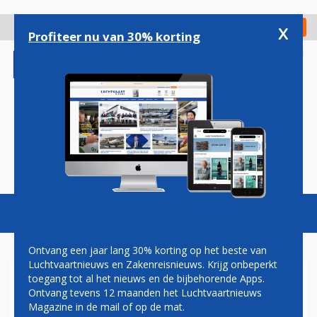
Overslaan
en
x
Digitaal Magazine
Registreer
Check in
naar
Profiteer nu van 30% korting
de
inhoud
gaan
Magazine
Podcasts
Vacatures
Toggl
naviga
Ontvang een jaar lang 30% korting op het beste van
Luchtvaartnieuws en Zakenreisnieuws. Krijg onbeperkt
toegang tot al het nieuws en de bijbehorende Apps.
LATAM STAPT UIT
Ontvang tevens 12 maanden het Luchtvaartnieuws
LUCHTVAARTALLIANTIE
Magazine in de mail of op de mat.