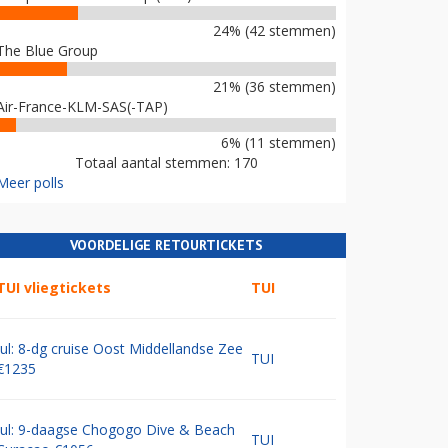
24% (42 stemmen)
The Blue Group
21% (36 stemmen)
Air-France-KLM-SAS(-TAP)
6% (11 stemmen)
Totaal aantal stemmen: 170
Meer polls
VOORDELIGE RETOURTICKETS
TUI vliegtickets
TUI
Jul: 8-dg cruise Oost Middellandse Zee
TUI
€1235
Jul: 9-daagse Chogogo Dive & Beach
TUI