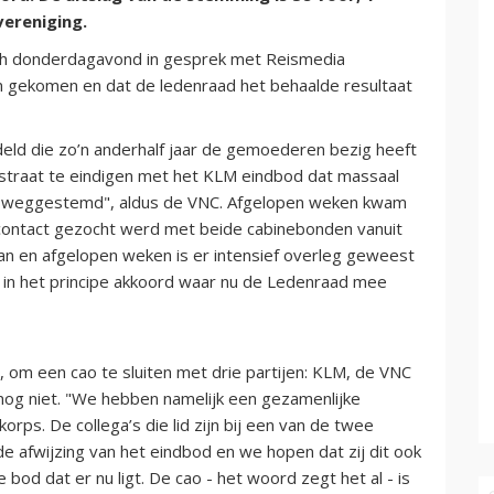
vereniging.
ch donderdagavond in gesprek met Reismedia
n gekomen en dat de ledenraad het behaalde resultaat
d die zo’n anderhalf jaar de gemoederen bezig heeft
traat te eindigen met het KLM eindbod dat massaal
d weggestemd", aldus de VNC. Afgelopen weken kwam
 contact gezocht werd met beide cabinebonden vanuit
an en afgelopen weken is er intensief overleg geweest
 in het principe akkoord waar nu de Ledenraad mee
 om een cao te sluiten met drie partijen: KLM, de VNC
nog niet. "We hebben namelijk een gezamenlijke
rps. De collega’s die lid zijn bij een van de twee
e afwijzing van het eindbod en we hopen dat zij dit ook
bod dat er nu ligt. De cao - het woord zegt het al - is