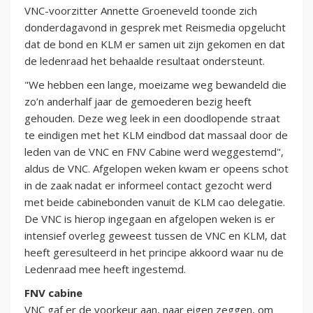
VNC-voorzitter Annette Groeneveld toonde zich
donderdagavond in gesprek met Reismedia opgelucht
dat de bond en KLM er samen uit zijn gekomen en dat
de ledenraad het behaalde resultaat ondersteunt.
"We hebben een lange, moeizame weg bewandeld die
zo’n anderhalf jaar de gemoederen bezig heeft
gehouden. Deze weg leek in een doodlopende straat
te eindigen met het KLM eindbod dat massaal door de
leden van de VNC en FNV Cabine werd weggestemd",
aldus de VNC. Afgelopen weken kwam er opeens schot
in de zaak nadat er informeel contact gezocht werd
met beide cabinebonden vanuit de KLM cao delegatie.
De VNC is hierop ingegaan en afgelopen weken is er
intensief overleg geweest tussen de VNC en KLM, dat
heeft geresulteerd in het principe akkoord waar nu de
Ledenraad mee heeft ingestemd.
FNV cabine
VNC gaf er de voorkeur aan, naar eigen zeggen, om