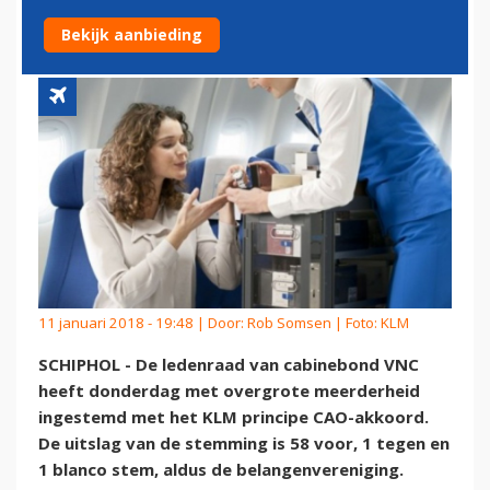
VOORSTEL KLM
Bekijk aanbieding
11 januari 2018 - 19:48 | Door:
Rob Somsen
| Foto: KLM
SCHIPHOL - De ledenraad van cabinebond VNC
heeft donderdag met overgrote meerderheid
ingestemd met het KLM principe CAO-akkoord.
De uitslag van de stemming is 58 voor, 1 tegen en
1 blanco stem, aldus de belangenvereniging.