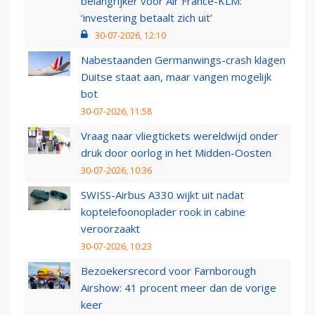
belangrijker voor Air France-KLM:
‘investering betaalt zich uit’
30-07-2026, 12:10
Nabestaanden Germanwings-crash klagen
Duitse staat aan, maar vangen mogelijk
bot
30-07-2026, 11:58
Vraag naar vliegtickets wereldwijd onder
druk door oorlog in het Midden-Oosten
30-07-2026, 10:36
SWISS-Airbus A330 wijkt uit nadat
koptelefoonoplader rook in cabine
veroorzaakt
30-07-2026, 10:23
Bezoekersrecord voor Farnborough
Airshow: 41 procent meer dan de vorige
keer