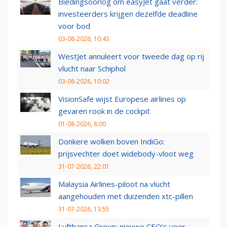
Biedingsoorlog om easyJet gaat verder:
investeerders krijgen dezelfde deadline
voor bod
03-08-2026, 10:43
WestJet annuleert voor tweede dag op rij
vlucht naar Schiphol
03-08-2026, 10:02
VisionSafe wijst Europese airlines op
gevaren rook in de cockpit
01-08-2026, 8:00
Donkere wolken boven IndiGo:
prijsvechter doet widebody-vloot weg
31-07-2026, 22:01
Malaysia Airlines-piloot na vlucht
aangehouden met duizenden xtc-pillen
31-07-2026, 13:55
Lufthansa Group: nieuwe CEO’s voor