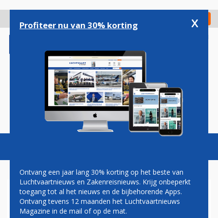
Overslaan
en
x
Digitaal Magazine
Registreer
Check in
naar
Profiteer nu van 30% korting
de
inhoud
gaan
Magazine
Podcasts
Vacatures
Toggl
naviga
Ontvang een jaar lang 30% korting op het beste van
Luchtvaartnieuws en Zakenreisnieuws. Krijg onbeperkt
toegang tot al het nieuws en de bijbehorende Apps.
LEDEN CABINEBOND VNC
Ontvang tevens 12 maanden het Luchtvaartnieuws
AKKOORD MET CAO-
Magazine in de mail of op de mat.