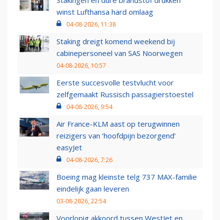
Stakingen en dure brandstof drukken
winst Lufthansa hard omlaag
04-08-2026, 11:38
Staking dreigt komend weekend bij
cabinepersoneel van SAS Noorwegen
04-08-2026, 10:57
Eerste succesvolle testvlucht voor
zelfgemaakt Russisch passagierstoestel
04-08-2026, 9:54
Air France-KLM aast op terugwinnen
reizigers van ‘hoofdpijn bezorgend’
easyJet
04-08-2026, 7:26
Boeing mag kleinste telg 737 MAX-familie
eindelijk gaan leveren
03-08-2026, 22:54
Voorlopig akkoord tussen WestJet en