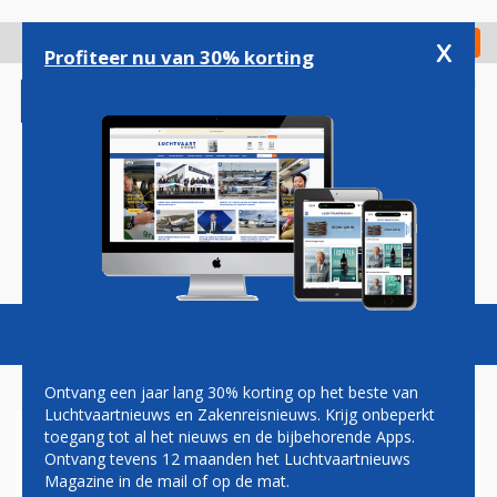
Overslaan
en
x
Digitaal Magazine
Registreer
Check in
naar
Profiteer nu van 30% korting
de
inhoud
gaan
Magazine
Podcasts
Vacatures
Toggl
naviga
Ontvang een jaar lang 30% korting op het beste van
Luchtvaartnieuws en Zakenreisnieuws. Krijg onbeperkt
toegang tot al het nieuws en de bijbehorende Apps.
LICHAAM VERMISTE
Ontvang tevens 12 maanden het Luchtvaartnieuws
PASSAGIER AIR NIUGINI
Magazine in de mail of op de mat.