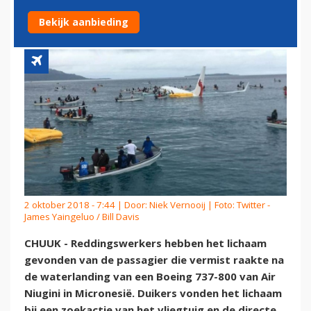
GEVONDEN
Bekijk aanbieding
2 oktober 2018 - 7:44 | Door:
Niek Vernooij
| Foto: Twitter -
James Yaingeluo / Bill Davis
CHUUK - Reddingswerkers hebben het lichaam
gevonden van de passagier die vermist raakte na
de waterlanding van een Boeing 737-800 van Air
Niugini in Micronesië. Duikers vonden het lichaam
bij een zoekactie van het vliegtuig en de directe