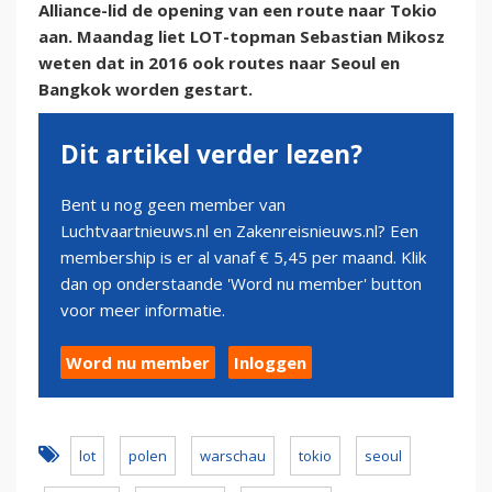
Alliance-lid de opening van een route naar Tokio
aan. Maandag liet LOT-topman Sebastian Mikosz
weten dat in 2016 ook routes naar Seoul en
Bangkok worden gestart.
Dit artikel verder lezen?
Bent u nog geen member van
Luchtvaartnieuws.nl en Zakenreisnieuws.nl? Een
membership is er al vanaf € 5,45 per maand. Klik
dan op onderstaande 'Word nu member' button
voor meer informatie.
Word nu member
Inloggen
lot
polen
warschau
tokio
seoul