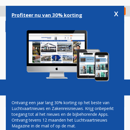
Overslaan
en
x
Digitaal Magazine
Registreer
Check in
naar
Profiteer nu van 30% korting
de
inhoud
gaan
Magazine
Podcasts
Vacatures
Toggl
naviga
Ontvang een jaar lang 30% korting op het beste van
Luchtvaartnieuws en Zakenreisnieuws. Krijg onbeperkt
toegang tot al het nieuws en de bijbehorende Apps.
LOT CREËERT NIEUWE
Ontvang tevens 12 maanden het Luchtvaartnieuws
LUCHTBRUG NAAR AZIË
Magazine in de mail of op de mat.