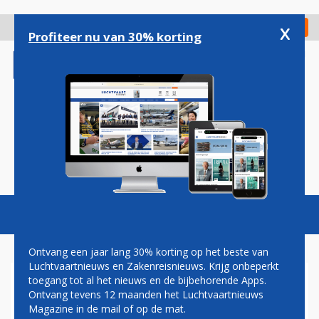
Overslaan
en
x
Digitaal Magazine
Registreer
Check in
naar
Profiteer nu van 30% korting
de
inhoud
gaan
Magazine
Podcasts
Vacatures
Toggl
naviga
Ontvang een jaar lang 30% korting op het beste van
Luchtvaartnieuws en Zakenreisnieuws. Krijg onbeperkt
toegang tot al het nieuws en de bijbehorende Apps.
LUCHTVRACHT MAAKT IN
Ontvang tevens 12 maanden het Luchtvaartnieuws
2015 MAGERE START
Magazine in de mail of op de mat.