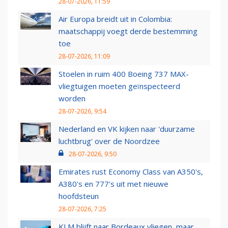
28-07-2026, 11:59
Air Europa breidt uit in Colombia:
maatschappij voegt derde bestemming
toe
28-07-2026, 11:09
Stoelen in ruim 400 Boeing 737 MAX-
vliegtuigen moeten geïnspecteerd
worden
28-07-2026, 9:54
Nederland en VK kijken naar 'duurzame
luchtbrug' over de Noordzee
28-07-2026, 9:50
Emirates rust Economy Class van A350's,
A380's en 777's uit met nieuwe
hoofdsteun
28-07-2026, 7:25
KLM blijft naar Bordeaux vliegen, maar