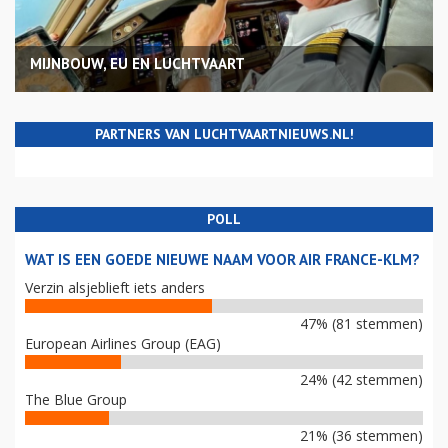
MIJNBOUW, EU EN LUCHTVAART
PARTNERS VAN LUCHTVAARTNIEUWS.NL!
POLL
WAT IS EEN GOEDE NIEUWE NAAM VOOR AIR FRANCE-KLM?
Verzin alsjeblieft iets anders
47% (81 stemmen)
European Airlines Group (EAG)
24% (42 stemmen)
The Blue Group
21% (36 stemmen)