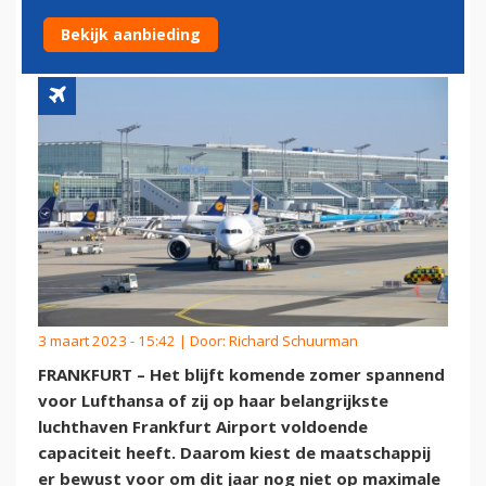
FRANKFURT
Bekijk aanbieding
3 maart 2023 - 15:42 | Door:
Richard Schuurman
FRANKFURT – Het blijft komende zomer spannend
voor Lufthansa of zij op haar belangrijkste
luchthaven Frankfurt Airport voldoende
capaciteit heeft. Daarom kiest de maatschappij
er bewust voor om dit jaar nog niet op maximale