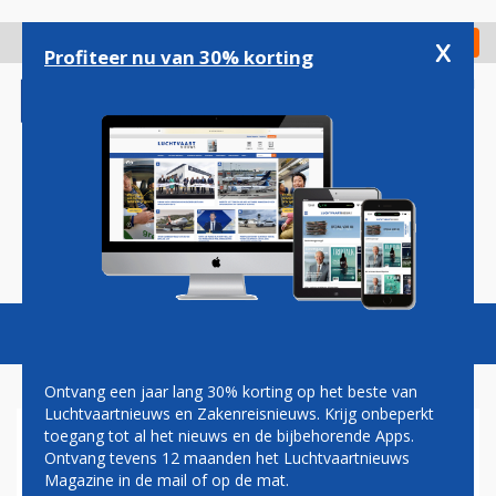
Overslaan
en
x
Digitaal Magazine
Registreer
Check in
naar
Profiteer nu van 30% korting
de
inhoud
gaan
Magazine
Podcasts
Vacatures
Toggl
naviga
Ontvang een jaar lang 30% korting op het beste van
Luchtvaartnieuws en Zakenreisnieuws. Krijg onbeperkt
toegang tot al het nieuws en de bijbehorende Apps.
LUFTHANSA-BAAS BEZORGD
Ontvang tevens 12 maanden het Luchtvaartnieuws
OVER CAPACITEIT
Magazine in de mail of op de mat.