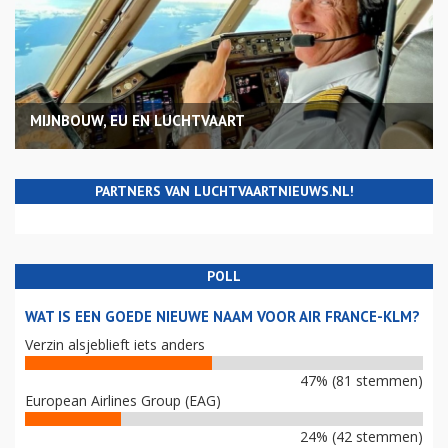
MIJNBOUW, EU EN LUCHTVAART
PARTNERS VAN LUCHTVAARTNIEUWS.NL!
POLL
WAT IS EEN GOEDE NIEUWE NAAM VOOR AIR FRANCE-KLM?
Verzin alsjeblieft iets anders
47% (81 stemmen)
European Airlines Group (EAG)
24% (42 stemmen)