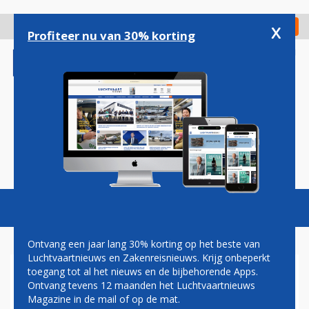
Overslaan
en
x
Digitaal Magazine
Registreer
Check in
naar
Profiteer nu van 30% korting
de
inhoud
gaan
Magazine
Podcasts
Vacatures
Toggl
naviga
Ontvang een jaar lang 30% korting op het beste van
Luchtvaartnieuws en Zakenreisnieuws. Krijg onbeperkt
toegang tot al het nieuws en de bijbehorende Apps.
LUFTHANSA GROUP KLEEDT
Ontvang tevens 12 maanden het Luchtvaartnieuws
BASISNETWERK VERDER UIT
Magazine in de mail of op de mat.