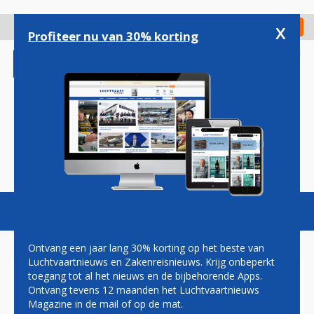
Overslaan
en
x
Digitaal Magazine
Registreer
Check in
naar
Profiteer nu van 30% korting
de
inhoud
gaan
Magazine
Podcasts
Vacatures
Toggl
naviga
Ontvang een jaar lang 30% korting op het beste van
Luchtvaartnieuws en Zakenreisnieuws. Krijg onbeperkt
toegang tot al het nieuws en de bijbehorende Apps.
LUFTHANSA NEEMT NOG
Ontvang tevens 12 maanden het Luchtvaartnieuws
GEEN EXTRA A320NEO'S IN
Magazine in de mail of op de mat.