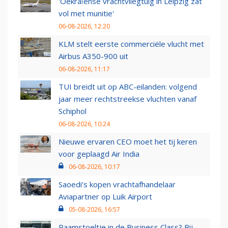
'Oekraïense vrachtvliegtuig in Leipzig zat
vol met munitie'
06-08-2026, 12:20
KLM stelt eerste commerciële vlucht met
Airbus A350-900 uit
06-08-2026, 11:17
TUI breidt uit op ABC-eilanden: volgend
jaar meer rechtstreekse vluchten vanaf
Schiphol
06-08-2026, 10:24
Nieuwe ervaren CEO moet het tij keren
voor geplaagd Air India
06-08-2026, 10:17
Saoedi’s kopen vrachtafhandelaar
Aviapartner op Luik Airport
05-08-2026, 16:57
Raamstoeltje in de Business Class? Bij