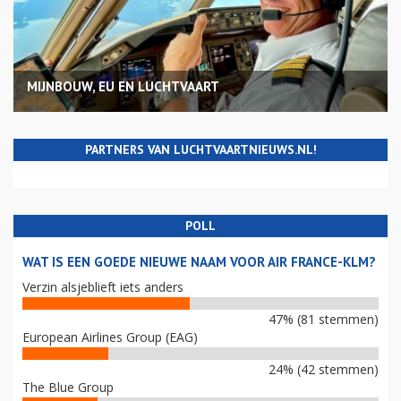
MIJNBOUW, EU EN LUCHTVAART
PARTNERS VAN LUCHTVAARTNIEUWS.NL!
POLL
WAT IS EEN GOEDE NIEUWE NAAM VOOR AIR FRANCE-KLM?
Verzin alsjeblieft iets anders
47% (81 stemmen)
European Airlines Group (EAG)
24% (42 stemmen)
The Blue Group