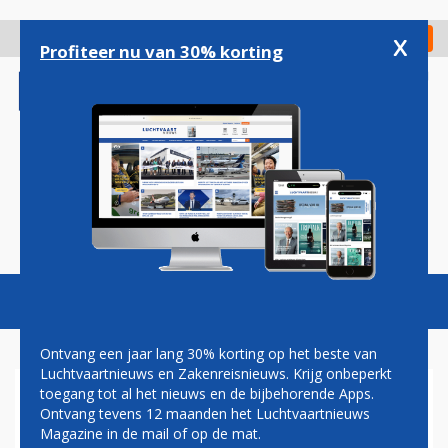
Overslaan
en
x
Digitaal Magazine
Registreer
Check in
naar
Profiteer nu van 30% korting
de
inhoud
gaan
Magazine
Podcasts
Vacatures
Toggl
naviga
Ontvang een jaar lang 30% korting op het beste van
Luchtvaartnieuws en Zakenreisnieuws. Krijg onbeperkt
toegang tot al het nieuws en de bijbehorende Apps.
LUFTHANSA OPTIMISTISCH
Ontvang tevens 12 maanden het Luchtvaartnieuws
Magazine in de mail of op de mat.