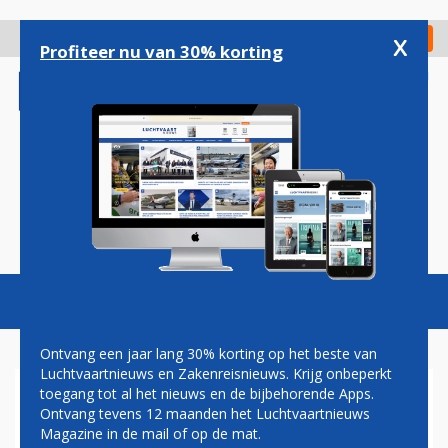
Overslaan
en
x
Digitaal Magazine
Registreer
Check in
naar
Profiteer nu van 30% korting
de
inhoud
gaan
Magazine
Podcasts
Vacatures
Toggl
naviga
Ontvang een jaar lang 30% korting op het beste van
Luchtvaartnieuws en Zakenreisnieuws. Krijg onbeperkt
toegang tot al het nieuws en de bijbehorende Apps.
MEGA-ORDER AIRASIA VOOR
Ontvang tevens 12 maanden het Luchtvaartnieuws
100 A321NEO'S
Magazine in de mail of op de mat.