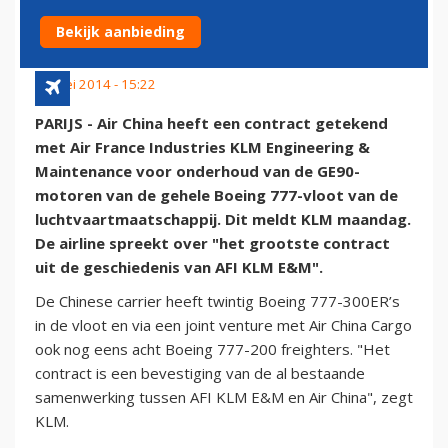
KLM IN CHINA
Bekijk aanbieding
26 mei 2014 - 15:22
PARIJS - Air China heeft een contract getekend
met Air France Industries KLM Engineering &
Maintenance voor onderhoud van de GE90-
motoren van de gehele Boeing 777-vloot van de
luchtvaartmaatschappij. Dit meldt KLM maandag.
De airline spreekt over "het grootste contract
uit de geschiedenis van AFI KLM E&M".
De Chinese carrier heeft twintig Boeing 777-300ER’s
in de vloot en via een joint venture met Air China Cargo
ook nog eens acht Boeing 777-200 freighters. "Het
contract is een bevestiging van de al bestaande
samenwerking tussen AFI KLM E&M en Air China", zegt
KLM.