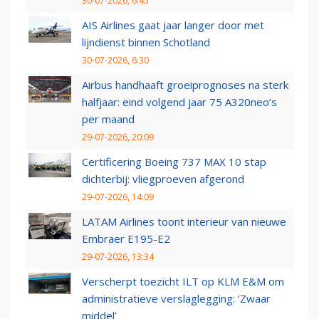
30-07-2026, 6:45
AIS Airlines gaat jaar langer door met
lijndienst binnen Schotland
30-07-2026, 6:30
Airbus handhaaft groeiprognoses na sterk
halfjaar: eind volgend jaar 75 A320neo’s
per maand
29-07-2026, 20:09
Certificering Boeing 737 MAX 10 stap
dichterbij: vliegproeven afgerond
29-07-2026, 14:09
LATAM Airlines toont interieur van nieuwe
Embraer E195-E2
29-07-2026, 13:34
Verscherpt toezicht ILT op KLM E&M om
administratieve verslaglegging: ‘Zwaar
middel’