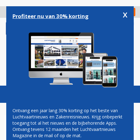
Overslaan
en
x
Digitaal Magazine
Registreer
Check in
naar
Profiteer nu van 30% korting
de
inhoud
gaan
Magazine
Podcasts
Vacatures
Toggl
naviga
Ontvang een jaar lang 30% korting op het beste van
Luchtvaartnieuws en Zakenreisnieuws. Krijg onbeperkt
toegang tot al het nieuws en de bijbehorende Apps.
MEGACONTRACT
Ontvang tevens 12 maanden het Luchtvaartnieuws
ONDERHOUDSDIENST AF-
Magazine in de mail of op de mat.