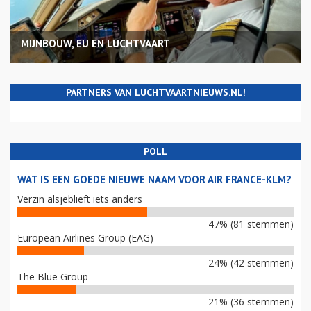
MIJNBOUW, EU EN LUCHTVAART
PARTNERS VAN LUCHTVAARTNIEUWS.NL!
POLL
WAT IS EEN GOEDE NIEUWE NAAM VOOR AIR FRANCE-KLM?
Verzin alsjeblieft iets anders
47% (81 stemmen)
European Airlines Group (EAG)
24% (42 stemmen)
The Blue Group
21% (36 stemmen)