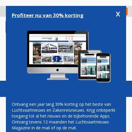
Overslaan
en
x
Digitaal Magazine
Registreer
Check in
naar
Profiteer nu van 30% korting
de
inhoud
gaan
Magazine
Podcasts
Vacatures
Toggl
naviga
Ontvang een jaar lang 30% korting op het beste van
Luchtvaartnieuws en Zakenreisnieuws. Krijg onbeperkt
toegang tot al het nieuws en de bijbehorende Apps.
MUIS IN BOEING 777 ZORGT
Ontvang tevens 12 maanden het Luchtvaartnieuws
VOOR UREN VERTRAGING
Magazine in de mail of op de mat.