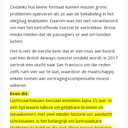
Ondanks hun kleine formaat kunnen muizen grote
problemen opleveren als ze aan de bekabeling in het
vliegtuig knabbelen. Daarom was het niet verantwoord
om met het betreffende toestel te vertrekken. Britse
media melden dat de passagiers er wel om konden
lachen.
Het is niet de eerste keer dat er een muis aan boord
van een British Airways-toestel ontdekt wordt: in 2017
vertrok een vlucht naar San Francisco om die reden
zelfs ruim vier uur te laat, waardoor de maatschappij
enkele tonnen aan vertragingscompensatie moest
uitkeren.
Even dit:
Luchtvaartnieuws bestaat inmiddels bijna 25 jaar. In
een tijd waarin talloze vergelijkbare bronnen en
nieuwkomers met veel minder historie om aandacht
schreeuwen, is het belangrijk om betrouwbare
platforms te hebben die niet alleen nieuws brengen,