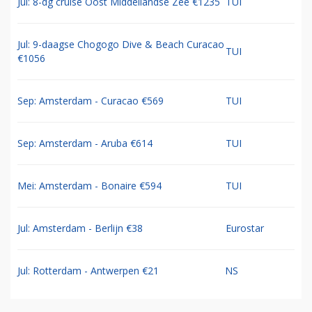
Jul: 8-dg cruise Oost Middellandse Zee €1235
TUI
Jul: 9-daagse Chogogo Dive & Beach Curacao
TUI
€1056
Sep: Amsterdam - Curacao €569
TUI
Sep: Amsterdam - Aruba €614
TUI
Mei: Amsterdam - Bonaire €594
TUI
Jul: Amsterdam - Berlijn €38
Eurostar
Jul: Rotterdam - Antwerpen €21
NS