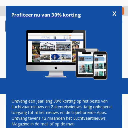
Overslaan
en
x
Digitaal Magazine
Registreer
Check in
naar
Profiteer nu van 30% korting
de
inhoud
gaan
Magazine
Podcasts
Vacatures
Toggl
naviga
Ontvang een jaar lang 30% korting op het beste van
Luchtvaartnieuws en Zakenreisnieuws. Krijg onbeperkt
toegang tot al het nieuws en de bijbehorende Apps.
NEDERLANDSE 'AIRLINE
Ontvang tevens 12 maanden het Luchtvaartnieuws
EXPRESS' BESTAAT 25 JAAR
Magazine in de mail of op de mat.