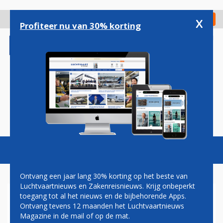
Overslaan
en
x
Digitaal Magazine
Registreer
Check in
naar
Profiteer nu van 30% korting
de
inhoud
gaan
Magazine
Podcasts
Vacatures
Toggl
naviga
Ontvang een jaar lang 30% korting op het beste van
Luchtvaartnieuws en Zakenreisnieuws. Krijg onbeperkt
toegang tot al het nieuws en de bijbehorende Apps.
NH HOTELES NIEUWE
Ontvang tevens 12 maanden het Luchtvaartnieuws
PARTNER VAN KLM'S FLYING
Magazine in de mail of op de mat.