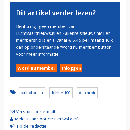
Dit artikel verder lezen?
Bent u nog geen member van
Luchtvaartnieuws.nl en Zakenreisnieuws.nl? Een
membership is er al vanaf € 5,45 per maand. Klik
dan op onderstaande 'Word nu member' button
voor meer informatie.
Word nu member
Inloggen
air hollandia
fokker 100
denim air
Verstuur per e-mail
Meld u aan voor de nieuwsbrief
Tip de redactie