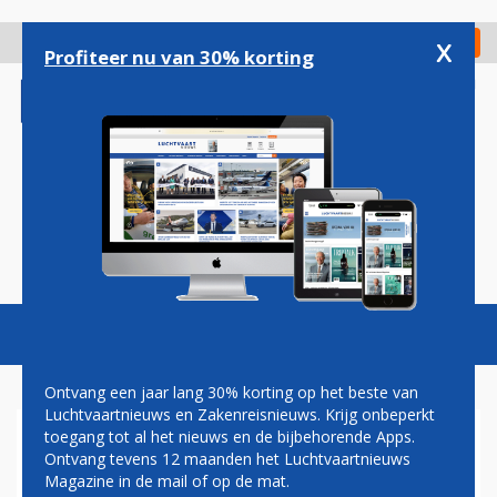
Overslaan
en
x
Digitaal Magazine
Registreer
Check in
naar
Profiteer nu van 30% korting
de
inhoud
gaan
Magazine
Podcasts
Vacatures
Toggl
naviga
Ontvang een jaar lang 30% korting op het beste van
Luchtvaartnieuws en Zakenreisnieuws. Krijg onbeperkt
toegang tot al het nieuws en de bijbehorende Apps.
NIEUWE NEDERLANDSE
Ontvang tevens 12 maanden het Luchtvaartnieuws
AIRLINE ZOEKT PILOTEN
Magazine in de mail of op de mat.