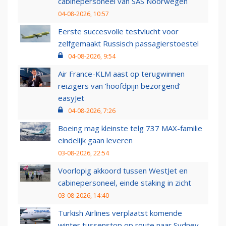
cabinepersoneel van SAS Noorwegen
04-08-2026, 10:57
Eerste succesvolle testvlucht voor
zelfgemaakt Russisch passagierstoestel
04-08-2026, 9:54
Air France-KLM aast op terugwinnen
reizigers van ‘hoofdpijn bezorgend’
easyJet
04-08-2026, 7:26
Boeing mag kleinste telg 737 MAX-familie
eindelijk gaan leveren
03-08-2026, 22:54
Voorlopig akkoord tussen WestJet en
cabinepersoneel, einde staking in zicht
03-08-2026, 14:40
Turkish Airlines verplaatst komende
winter tussenstop op route naar Sydney