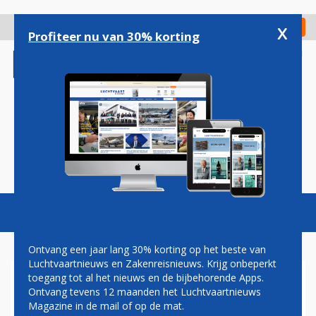
Overslaan
en
x
Digitaal Magazine
Registreer
Check in
naar
Profiteer nu van 30% korting
de
inhoud
gaan
Magazine
Podcasts
Vacatures
Toggl
naviga
Ontvang een jaar lang 30% korting op het beste van
Luchtvaartnieuws en Zakenreisnieuws. Krijg onbeperkt
toegang tot al het nieuws en de bijbehorende Apps.
NORWEGIAN ZWAAIT AIRBUS
Ontvang tevens 12 maanden het Luchtvaartnieuws
A380 UIT
Magazine in de mail of op de mat.