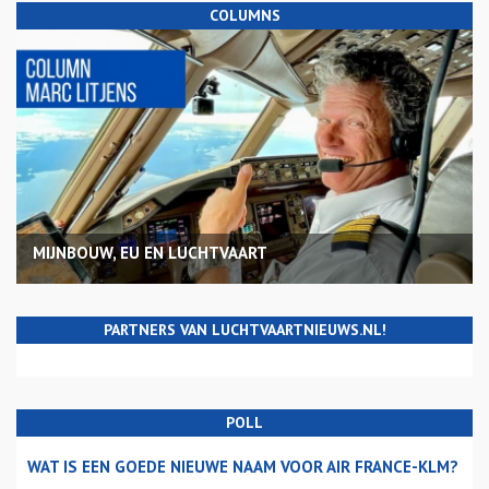
COLUMNS
MIJNBOUW, EU EN LUCHTVAART
PARTNERS VAN LUCHTVAARTNIEUWS.NL!
POLL
WAT IS EEN GOEDE NIEUWE NAAM VOOR AIR FRANCE-KLM?