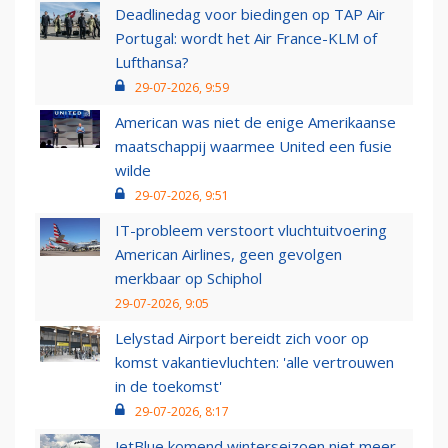
Deadlinedag voor biedingen op TAP Air
Portugal: wordt het Air France-KLM of
Lufthansa?
29-07-2026, 9:59
American was niet de enige Amerikaanse
maatschappij waarmee United een fusie
wilde
29-07-2026, 9:51
IT-probleem verstoort vluchtuitvoering
American Airlines, geen gevolgen
merkbaar op Schiphol
29-07-2026, 9:05
Lelystad Airport bereidt zich voor op
komst vakantievluchten: 'alle vertrouwen
in de toekomst'
29-07-2026, 8:17
JetBlue komend winterseizoen niet meer