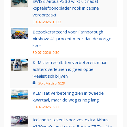
SWISS-Airbus A330 wijkt uit nadat
koptelefoonoplader rook in cabine
veroorzaakt
30-07-2026, 10:23
Bezoekersrecord voor Farnborough
Airshow: 41 procent meer dan de vorige
keer
30-07-2026, 9:30
KLM ziet resultaten verbeteren, maar
achteroverleunen is geen optie:
‘Realistisch blijven’
30-07-2026, 9:29
KLM laat verbetering zien in tweede
kwartaal, maar de weg is nog lang
30-07-2026, 8:22
Icelandair tekent voor zes extra Airbus
A320neo's om laatste Boeing 757's af te