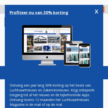
Overslaan
en
x
Digitaal Magazine
Registreer
Check in
naar
Profiteer nu van 30% korting
de
inhoud
gaan
Magazine
Podcasts
Vacatures
Toggl
naviga
Ontvang een jaar lang 30% korting op het beste van
Luchtvaartnieuws en Zakenreisnieuws. Krijg onbeperkt
toegang tot al het nieuws en de bijbehorende Apps.
OMAN AIR MAAKT MILES
Ontvang tevens 12 maanden het Luchtvaartnieuws
BESTEDEN EENVOUDIGER
Magazine in de mail of op de mat.