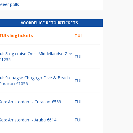
Meer polls
VOORDELIGE RETOURTICKETS
TUI vliegtickets
TUI
Jul: 8-dg cruise Oost Middellandse Zee
TUI
€1235
Jul: 9-daagse Chogogo Dive & Beach
TUI
Curacao €1056
Sep: Amsterdam - Curacao €569
TUI
Sep: Amsterdam - Aruba €614
TUI