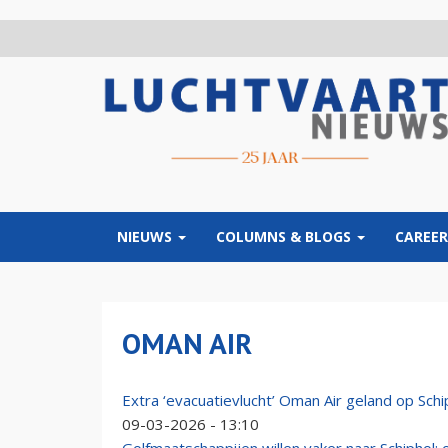
Overslaan
en
naar
de
inhoud
gaan
NIEUWS
COLUMNS & BLOGS
CAREER
OMAN AIR
Extra ‘evacuatievlucht’ Oman Air geland op Sc
09-03-2026 - 13:10