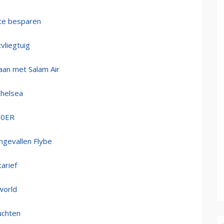
 te besparen
vliegtuig
aan met Salam Air
Chelsea
900ER
mgevallen Flybe
arief
world
luchten