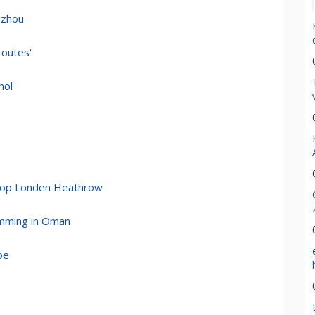
ngzhou
routes'
hol
j op Londen Heathrow
emming in Oman
oe