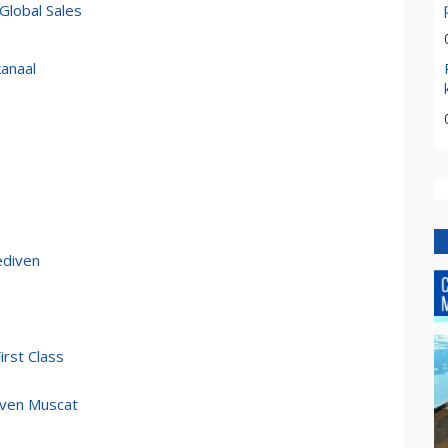
Global Sales
anaal
ediven
rst Class
aven Muscat