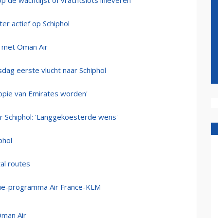
p de wachtlijst of vrachtslots inleveren
er actief op Schiphol
en met Oman Air
sdag eerste vlucht naar Schiphol
kopie van Emirates worden'
r Schiphol: 'Langgekoesterde wens'
phol
al routes
lue-programma Air France-KLM
Oman Air