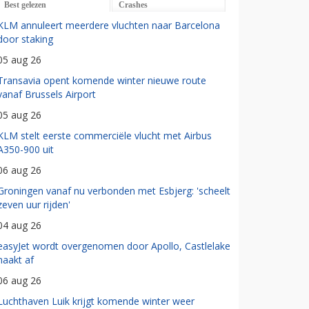
Best gelezen
Crashes
KLM annuleert meerdere vluchten naar Barcelona
door staking
05 aug 26
Transavia opent komende winter nieuwe route
vanaf Brussels Airport
05 aug 26
KLM stelt eerste commerciële vlucht met Airbus
A350-900 uit
06 aug 26
Groningen vanaf nu verbonden met Esbjerg: 'scheelt
zeven uur rijden'
04 aug 26
easyJet wordt overgenomen door Apollo, Castlelake
haakt af
06 aug 26
Luchthaven Luik krijgt komende winter weer