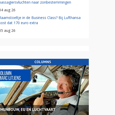
passagiersvluchten naar zonbestemmingen
04 aug 26
Raamstoeltje in de Business Class? Bij Lufthansa
kost dat 170 euro extra
05 aug 26
COLUMNS
MIJNBOUW, EU EN LUCHTVAART