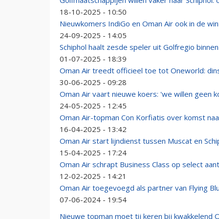
Golfmaatschappijen willen vaker naar Schiphol: o
18-10-2025 - 10:50
Nieuwkomers IndiGo en Oman Air ook in de wint
24-09-2025 - 14:05
Schiphol haalt zesde speler uit Golfregio binn
01-07-2025 - 18:39
Oman Air treedt officieel toe tot Oneworld: din
30-06-2025 - 09:28
Oman Air vaart nieuwe koers: 'we willen geen 
24-05-2025 - 12:45
Oman Air-topman Con Korfiatis over komst naa
16-04-2025 - 13:42
Oman Air start lijndienst tussen Muscat en Schi
15-04-2025 - 17:24
Oman Air schrapt Business Class op select aant
12-02-2025 - 14:21
Oman Air toegevoegd als partner van Flying B
07-06-2024 - 19:54
Nieuwe topman moet tij keren bij kwakkelend 