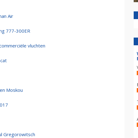
man Air
ing 777-300ER
commerciële vluchten
cat
a en Moskou
2017
ul Gregorowitsch