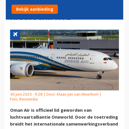
DINSDAG EERSTE VLUCHT
Bekijk aanbieding
NAAR SCHIPHOL
30 juni 2025 - 9:28 | Door:
Klaas-Jan van Woerkom
|
Foto: Reismedia
Oman Air is officieel lid geworden van
luchtvaartalliantie Oneworld. Door de toetreding
breidt het internationale samenwerkingsverband