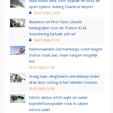
MAA houdt deur voor Ryanair en Wizz Air
open tijdens sluiting Charleroi Airport
30-07-2026, 14:30
Business en First Class steeds
belangrijker voor Air France-KLM:
‘investering betaalt zich uit’
30-07-2026, 12:10
Nabestaanden Germanwings-crash klagen
Duitse staat aan, maar vangen mogelijk
bot
30-07-2026, 11:58
Vraag naar vliegtickets wereldwijd onder
druk door oorlog in het Midden-Oosten
30-07-2026, 10:36
SWISS-Airbus A330 wijkt uit nadat
koptelefoonoplader rook in cabine
veroorzaakt