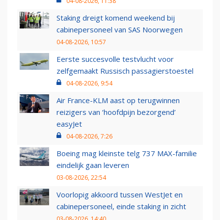
04-08-2026, 11:38
Staking dreigt komend weekend bij
cabinepersoneel van SAS Noorwegen
04-08-2026, 10:57
Eerste succesvolle testvlucht voor
zelfgemaakt Russisch passagierstoestel
04-08-2026, 9:54
Air France-KLM aast op terugwinnen
reizigers van ‘hoofdpijn bezorgend’
easyJet
04-08-2026, 7:26
Boeing mag kleinste telg 737 MAX-familie
eindelijk gaan leveren
03-08-2026, 22:54
Voorlopig akkoord tussen WestJet en
cabinepersoneel, einde staking in zicht
03-08-2026, 14:40