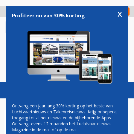
Overslaan
en
x
Digitaal Magazine
Registreer
Check in
naar
Profiteer nu van 30% korting
de
inhoud
gaan
Magazine
Podcasts
Vacatures
Toggl
naviga
Ontvang een jaar lang 30% korting op het beste van
Luchtvaartnieuws en Zakenreisnieuws. Krijg onbeperkt
toegang tot al het nieuws en de bijbehorende Apps.
OMAN AIR TREEDT OFFICIEEL
Ontvang tevens 12 maanden het Luchtvaartnieuws
TOE TOT ONEWORLD:
Magazine in de mail of op de mat.