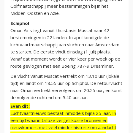
Golfmaatschappij meer bestemmingen bij in het
Midden-Oosten en Azië.
Schiphol
Oman Air vliegt vanuit thuisbasis Muscat naar 42
bestemmingen in 22 landen. In april kondigde de
luchtvaartmaatschappij aan vluchten naar Amsterdam
te starten. De eerste vindt dinsdag (1 juli) plaats.
Vanaf dat moment wordt er vier keer per week op de
route gevlogen met een Boeing 787-9 Dreamliner.
De vlucht vanuit Muscat vertrekt om 13.10 uur (lokale
tijd) en landt om 18.55 uur op Schiphol. De retourvlucht
naar Oman vertrekt vervolgens om 20.25 uur, en komt
de volgende ochtend om 5.40 uur aan.
Even dit:
Luchtvaartnieuws bestaat inmiddels bijna 25 jaar. In
een tijd waarin talloze vergelijkbare bronnen en
nieuwkomers met veel minder historie om aandacht