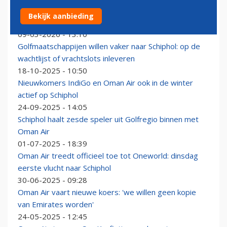
Extra ‘evacuatievlucht’ Oman Air geland op Schiphol:
Bekijk aanbieding
woensdag komt er nog eentje
09-03-2026 - 13:10
Golfmaatschappijen willen vaker naar Schiphol: op de
wachtlijst of vrachtslots inleveren
18-10-2025 - 10:50
Nieuwkomers IndiGo en Oman Air ook in de winter
actief op Schiphol
24-09-2025 - 14:05
Schiphol haalt zesde speler uit Golfregio binnen met
Oman Air
01-07-2025 - 18:39
Oman Air treedt officieel toe tot Oneworld: dinsdag
eerste vlucht naar Schiphol
30-06-2025 - 09:28
Oman Air vaart nieuwe koers: 'we willen geen kopie
van Emirates worden'
24-05-2025 - 12:45