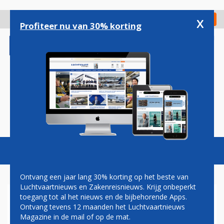
Overslaan
en
x
Digitaal Magazine
Registreer
Check in
naar
Profiteer nu van 30% korting
de
inhoud
gaan
Magazine
Podcasts
Vacatures
Toggl
naviga
Ontvang een jaar lang 30% korting op het beste van
Luchtvaartnieuws en Zakenreisnieuws. Krijg onbeperkt
toegang tot al het nieuws en de bijbehorende Apps.
OMAN AIR
Ontvang tevens 12 maanden het Luchtvaartnieuws
Magazine in de mail of op de mat.