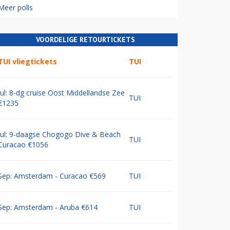
Meer polls
VOORDELIGE RETOURTICKETS
TUI vliegtickets
TUI
Jul: 8-dg cruise Oost Middellandse Zee
TUI
€1235
Jul: 9-daagse Chogogo Dive & Beach
TUI
Curacao €1056
Sep: Amsterdam - Curacao €569
TUI
Sep: Amsterdam - Aruba €614
TUI