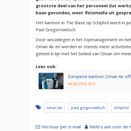
grootste deel van het personeel dat werk
baan gevonden, weet
Reismedia
uit gespr
Het kantoor in The Base op Schiphol werd in j
Paul Gregorowitsch.
Door wisselingen in het topmanagement en het 
Oman Air en werden er steeds meer activiteiten
geheel in lijn met het beleid van Oman om mee
Lees ook:
Europese kantoor Oman Air off
06-06-2015, 8:12
oman air
paul gregorowitsch
schiphol
Verstuur per e-mail
Meld u aan voor de 