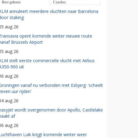
Best gelezen
Crashes
KLM annuleert meerdere vluchten naar Barcelona
door staking
05 aug 26
Transavia opent komende winter nieuwe route
vanaf Brussels Airport
05 aug 26
KLM stelt eerste commerciële vlucht met Airbus
A350-900 uit
06 aug 26
Groningen vanaf nu verbonden met Esbjerg: 'scheelt
zeven uur rijden'
04 aug 26
easyJet wordt overgenomen door Apollo, Castlelake
haakt af
06 aug 26
Luchthaven Luik krijgt komende winter weer