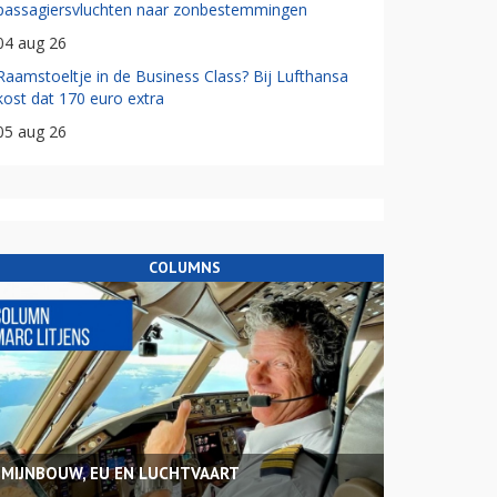
passagiersvluchten naar zonbestemmingen
04 aug 26
Raamstoeltje in de Business Class? Bij Lufthansa
kost dat 170 euro extra
05 aug 26
COLUMNS
MIJNBOUW, EU EN LUCHTVAART