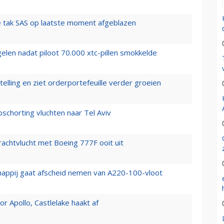
 tak SAS op laatste moment afgeblazen
elen nadat piloot 70.000 xtc-pillen smokkelde
elling en ziet orderportefeuille verder groeien
chorting vluchten naar Tel Aviv
vrachtvlucht met Boeing 777F ooit uit
happij gaat afscheid nemen van A220-100-vloot
 Apollo, Castlelake haakt af