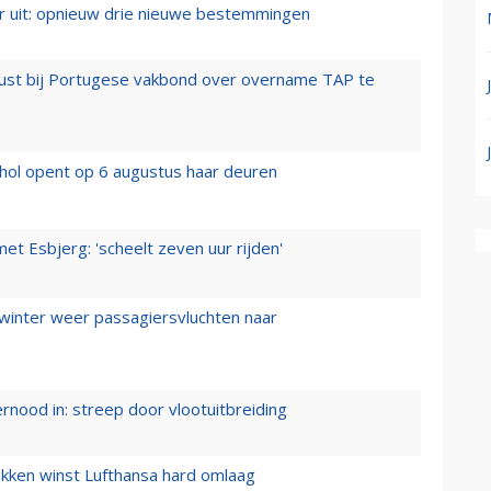
er uit: opnieuw drie nieuwe bestemmingen
rust bij Portugese vakbond over overname TAP te
hol opent op 6 augustus haar deuren
t Esbjerg: 'scheelt zeven uur rijden'
 winter weer passagiersvluchten naar
ernood in: streep door vlootuitbreiding
ukken winst Lufthansa hard omlaag