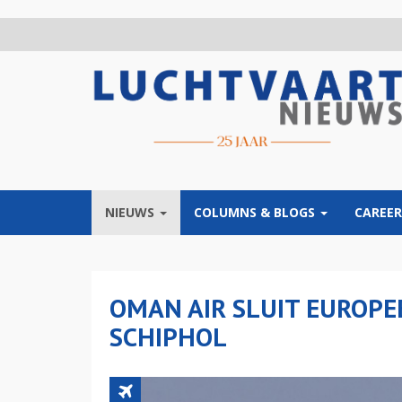
Overslaan
en
naar
de
inhoud
gaan
NIEUWS
COLUMNS & BLOGS
CAREER
OMAN AIR SLUIT EUROP
SCHIPHOL