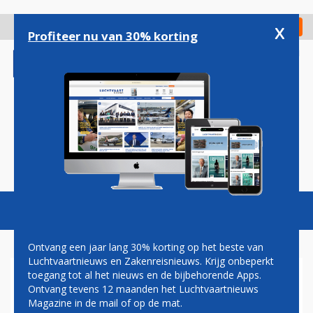
Overslaan
en
x
Digitaal Magazine
Registreer
Check in
naar
Profiteer nu van 30% korting
de
inhoud
gaan
Magazine
Podcasts
Vacatures
Toggl
naviga
Ontvang een jaar lang 30% korting op het beste van
Luchtvaartnieuws en Zakenreisnieuws. Krijg onbeperkt
toegang tot al het nieuws en de bijbehorende Apps.
ONDERHANDELINGEN OPEN
Ontvang tevens 12 maanden het Luchtvaartnieuws
SKIES-VERDRAG MET QATAR
Magazine in de mail of op de mat.