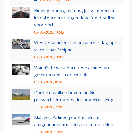
03-08-2026, 11:06
Biedingsoorlog om easyJet gaat verder:
investeerders krijgen dezelfde deadline
voor bod
03-08-2026, 10:43
WestJet annuleert voor tweede dag op rij
vlucht naar Schiphol
03-08-2026, 10:02
VisionSafe wijst Europese airlines op
gevaren rook in de cockpit
01-08-2026, 8:00
Donkere wolken boven IndiGo:
prijsvechter doet widebody-vloot weg
31-07-2026, 22:01
Malaysia Airlines-piloot na vlucht
aangehouden met duizenden xtc-pillen
31-07-2026, 13:55