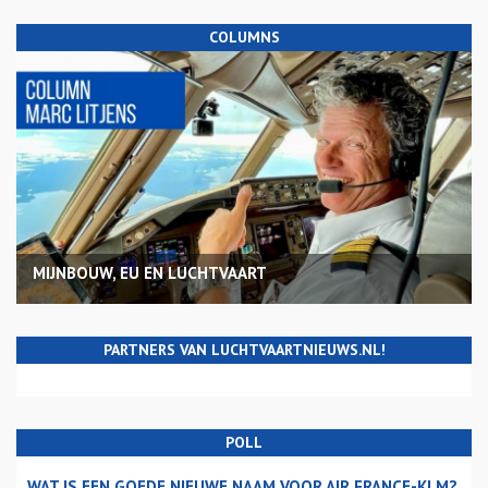
COLUMNS
MIJNBOUW, EU EN LUCHTVAART
PARTNERS VAN LUCHTVAARTNIEUWS.NL!
POLL
WAT IS EEN GOEDE NIEUWE NAAM VOOR AIR FRANCE-KLM?