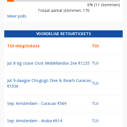
6% (11 stemmen)
Totaal aantal stemmen: 170
Meer polls
VOORDELIGE RETOURTICKETS
TUI vliegtickets
TUI
Jul: 8-dg cruise Oost Middellandse Zee €1235
TUI
Jul: 9-daagse Chogogo Dive & Beach Curacao
TUI
€1056
Sep: Amsterdam - Curacao €569
TUI
Sep: Amsterdam - Aruba €614
TUI