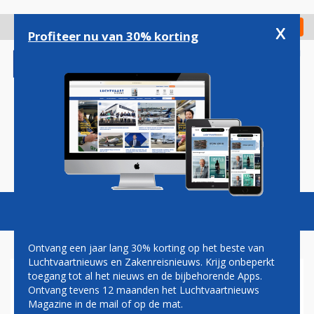
Overslaan
en
x
Digitaal Magazine
Registreer
Check in
naar
Profiteer nu van 30% korting
de
inhoud
gaan
Magazine
Podcasts
Vacatures
Toggl
naviga
Ontvang een jaar lang 30% korting op het beste van
Luchtvaartnieuws en Zakenreisnieuws. Krijg onbeperkt
toegang tot al het nieuws en de bijbehorende Apps.
OOK RYANAIR SCHRAPT
Ontvang tevens 12 maanden het Luchtvaartnieuws
VLUCHTEN VANAF EN NAAR
Magazine in de mail of op de mat.