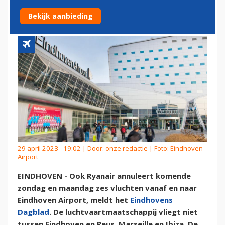
EINDHOVEN AIRPORT
Bekijk aanbieding
29 april 2023 - 19:02 | Door:
onze redactie
| Foto: Eindhoven
Airport
EINDHOVEN - Ook Ryanair annuleert komende
zondag en maandag zes vluchten vanaf en naar
Eindhoven Airport, meldt het
Eindhovens
Dagblad
. De luchtvaartmaatschappij vliegt niet
tussen Eindhoven en Reus, Marseille en Ibiza. De