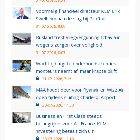
31-07-2026, 9:59
Voormalig financieel directeur KLM Erik
Swelheim aan de slag bij ProRail
31-07-2026, 9:09
Rusland trekt vliegvergunning Izhavia in
wegens zorgen over veiligheid
31-07-2026, 8:03
Wachttijd afgifte onderhoudslicenties
monteurs neemt af, maar krapte blijft
31-07-2026, 7:15
MAA houdt deur voor Ryanair en Wizz Air
open tijdens sluiting Charleroi Airport
30-07-2026, 14:30
Business en First Class steeds
belangrijker voor Air France-KLM:
‘investering betaalt zich uit’
30-07-2026, 12:10