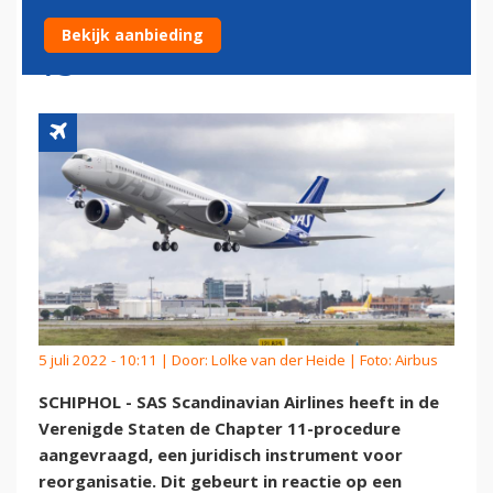
‘FAILLISSEMENT’ AAN IN DE
Bekijk aanbieding
VS
5 juli 2022 - 10:11 | Door:
Lolke van der Heide
| Foto: Airbus
SCHIPHOL - SAS Scandinavian Airlines heeft in de
Verenigde Staten de Chapter 11-procedure
aangevraagd, een juridisch instrument voor
reorganisatie. Dit gebeurt in reactie op een