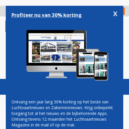
Overslaan
en
x
Digitaal Magazine
Registreer
Check in
naar
Profiteer nu van 30% korting
de
inhoud
gaan
Magazine
Podcasts
Vacatures
Toggl
naviga
Ontvang een jaar lang 30% korting op het beste van
Luchtvaartnieuws en Zakenreisnieuws. Krijg onbeperkt
toegang tot al het nieuws en de bijbehorende Apps.
PILOTEN SAS STAKEN,
Ontvang tevens 12 maanden het Luchtvaartnieuws
DIRECTIE VRAAGT IN REACTIE
Magazine in de mail of op de mat.