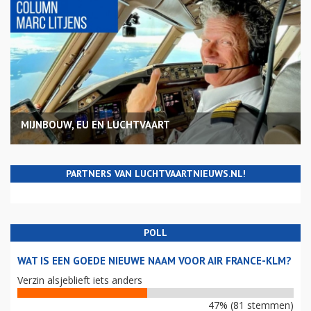
MIJNBOUW, EU EN LUCHTVAART
PARTNERS VAN LUCHTVAARTNIEUWS.NL!
POLL
WAT IS EEN GOEDE NIEUWE NAAM VOOR AIR FRANCE-KLM?
Verzin alsjeblieft iets anders
47% (81 stemmen)