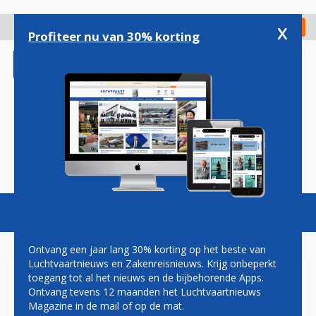
Overslaan
en
x
Digitaal Magazine
Registreer
Check in
naar
Profiteer nu van 30% korting
de
inhoud
gaan
Magazine
Podcasts
Vacatures
Toggl
naviga
Ontvang een jaar lang 30% korting op het beste van
Luchtvaartnieuws en Zakenreisnieuws. Krijg onbeperkt
toegang tot al het nieuws en de bijbehorende Apps.
POBEDA GEEFT ER DE BRUI
Ontvang tevens 12 maanden het Luchtvaartnieuws
AAN OP EINDHOVEN AIRPORT
Magazine in de mail of op de mat.