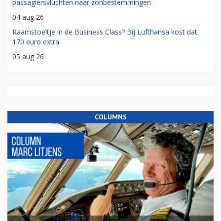
passagiersvluchten naar zonbestemmingen
04 aug 26
Raamstoeltje in de Business Class? Bij Lufthansa kost dat
170 euro extra
05 aug 26
COLUMNS