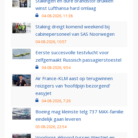
Stakingen en dure brandstof drukken
winst Lufthansa hard omlaag
04-08-2026, 11:38
Staking dreigt komend weekend bij
cabinepersoneel van SAS Noorwegen
04-08-2026, 10:57
Eerste succesvolle testvlucht voor
zelfgemaakt Russisch passagierstoestel
04-08-2026, 9:54
Air France-KLM aast op terugwinnen
reizigers van ‘hoofdpijn bezorgend’
easyJet
04-08-2026, 7:26
Boeing mag kleinste telg 737 MAX-familie
eindelijk gaan leveren
03-08-2026, 22:54
Voorlopig akkoord tussen WestJet en