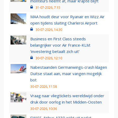
monteurs neemt af, maar krapte blijft
31-07-2026, 7:15
MAA houdt deur voor Ryanair en Wizz Air
open tijdens sluiting Charleroi Airport
30-07-2026, 14:30
Business en First Class steeds
belangrijker voor Air France-KLM:
‘investering betaalt zich uit’
30-07-2026, 12:10
Nabestaanden Germanwings-crash klagen
Duitse staat aan, maar vangen mogelijk
bot
30-07-2026, 11:58
Vraag naar vliegtickets wereldwijd onder
druk door oorlog in het Midden-Oosten
30-07-2026, 10:36
SWISS-Airbus A330 wijkt uit nadat