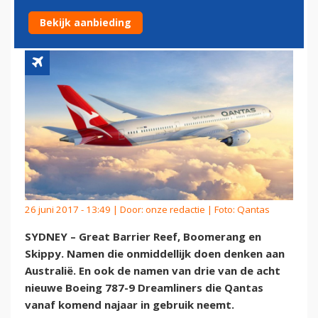
LONDEN
Bekijk aanbieding
26 juni 2017 - 13:49 | Door:
onze redactie
| Foto: Qantas
SYDNEY – Great Barrier Reef, Boomerang en
Skippy. Namen die onmiddellijk doen denken aan
Australië. En ook de namen van drie van de acht
nieuwe Boeing 787-9 Dreamliners die Qantas
vanaf komend najaar in gebruik neemt.