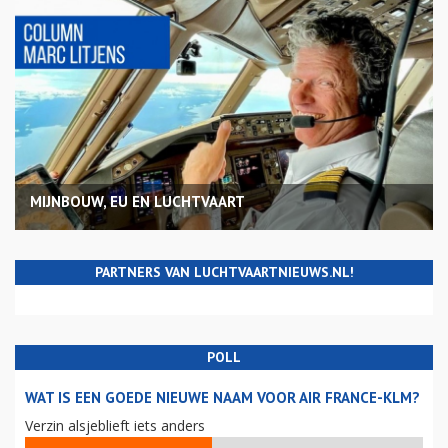
MIJNBOUW, EU EN LUCHTVAART
PARTNERS VAN LUCHTVAARTNIEUWS.NL!
POLL
WAT IS EEN GOEDE NIEUWE NAAM VOOR AIR FRANCE-KLM?
Verzin alsjeblieft iets anders