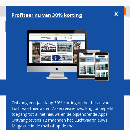
Overslaan
en
x
Digitaal Magazine
Registreer
Check in
naar
Profiteer nu van 30% korting
de
inhoud
gaan
Magazine
Podcasts
Vacatures
Toggl
naviga
Ontvang een jaar lang 30% korting op het beste van
Luchtvaartnieuws en Zakenreisnieuws. Krijg onbeperkt
toegang tot al het nieuws en de bijbehorende Apps.
QANTAS: MET BOEING 787
Ontvang tevens 12 maanden het Luchtvaartnieuws
'SKIPPY' VAN PERTH NAAR
Magazine in de mail of op de mat.