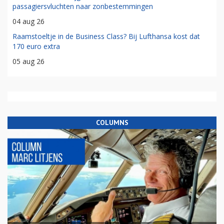
passagiersvluchten naar zonbestemmingen
04 aug 26
Raamstoeltje in de Business Class? Bij Lufthansa kost dat
170 euro extra
05 aug 26
COLUMNS