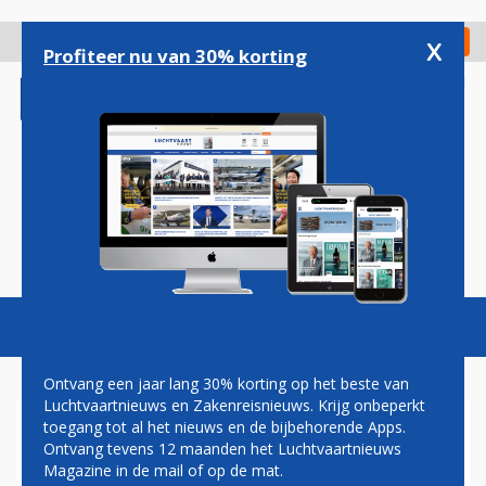
Overslaan
en
x
Digitaal Magazine
Registreer
Check in
naar
Profiteer nu van 30% korting
de
inhoud
gaan
Magazine
Podcasts
Vacatures
Toggl
naviga
Ontvang een jaar lang 30% korting op het beste van
Luchtvaartnieuws en Zakenreisnieuws. Krijg onbeperkt
toegang tot al het nieuws en de bijbehorende Apps.
QANTAS STATIONEERT HELFT
Ontvang tevens 12 maanden het Luchtvaartnieuws
DREAMLINER-VLOOT IN
Magazine in de mail of op de mat.