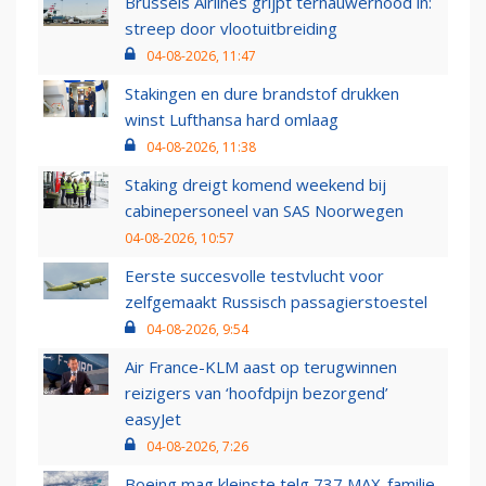
Brussels Airlines grijpt ternauwernood in:
streep door vlootuitbreiding
04-08-2026, 11:47
Stakingen en dure brandstof drukken
winst Lufthansa hard omlaag
04-08-2026, 11:38
Staking dreigt komend weekend bij
cabinepersoneel van SAS Noorwegen
04-08-2026, 10:57
Eerste succesvolle testvlucht voor
zelfgemaakt Russisch passagierstoestel
04-08-2026, 9:54
Air France-KLM aast op terugwinnen
reizigers van ‘hoofdpijn bezorgend’
easyJet
04-08-2026, 7:26
Boeing mag kleinste telg 737 MAX-familie