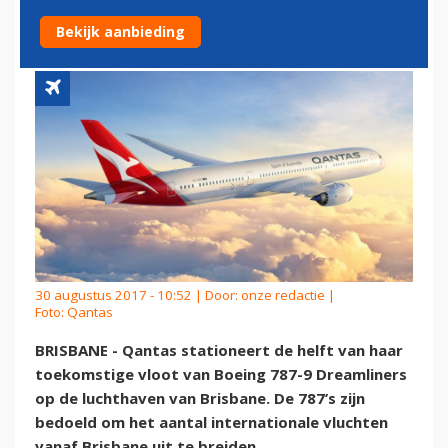
BRISBANE
Bekijk aanbieding
30 augustus 2017 - 10:52 | Door:
onze redactie
|
Foto: Qantas
BRISBANE - Qantas stationeert de helft van haar
toekomstige vloot van Boeing 787-9 Dreamliners
op de luchthaven van Brisbane. De 787’s zijn
bedoeld om het aantal internationale vluchten
vanaf Brisbane uit te breiden.