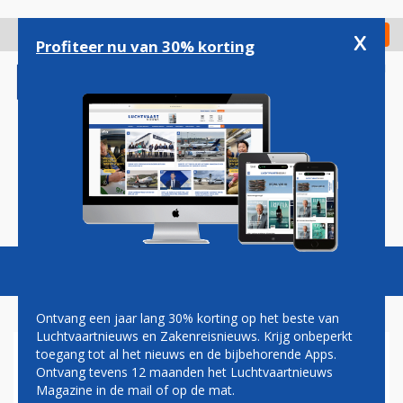
Overslaan
en
x
Digitaal Magazine
Registreer
Check in
naar
Profiteer nu van 30% korting
de
inhoud
gaan
Magazine
Podcasts
Vacatures
Toggl
naviga
Ontvang een jaar lang 30% korting op het beste van
Luchtvaartnieuws en Zakenreisnieuws. Krijg onbeperkt
toegang tot al het nieuws en de bijbehorende Apps.
QATAR AIRWAYS BEZEGELT
Ontvang tevens 12 maanden het Luchtvaartnieuws
DEAL VOOR AANSCHAF
Magazine in de mail of op de mat.