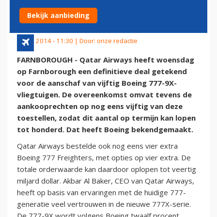
BOEING 777X'S
Bekijk aanbieding
16 juli 2014 - 11:30 | Door:
onze redactie
FARNBOROUGH - Qatar Airways heeft woensdag
op Farnborough een definitieve deal getekend
voor de aanschaf van vijftig Boeing 777-9X-
vliegtuigen. De overeenkomst omvat tevens de
aankooprechten op nog eens vijftig van deze
toestellen, zodat dit aantal op termijn kan lopen
tot honderd. Dat heeft Boeing bekendgemaakt.
Qatar Airways bestelde ook nog eens vier extra
Boeing 777 Freighters, met opties op vier extra. De
totale orderwaarde kan daardoor oplopen tot veertig
miljard dollar. Akbar Al Baker, CEO van Qatar Airways,
heeft op basis van ervaringen met de huidige 777-
generatie veel vertrouwen in de nieuwe 777X-serie.
De 777-9X wordt volgens Boeing twaalf procent