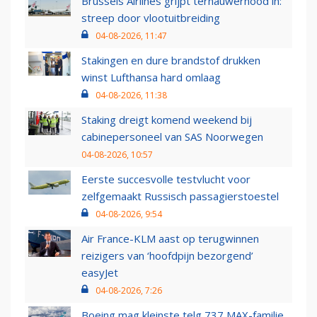
Brussels Airlines grijpt ternauwernood in:
streep door vlootuitbreiding
04-08-2026, 11:47
Stakingen en dure brandstof drukken
winst Lufthansa hard omlaag
04-08-2026, 11:38
Staking dreigt komend weekend bij
cabinepersoneel van SAS Noorwegen
04-08-2026, 10:57
Eerste succesvolle testvlucht voor
zelfgemaakt Russisch passagierstoestel
04-08-2026, 9:54
Air France-KLM aast op terugwinnen
reizigers van ‘hoofdpijn bezorgend’
easyJet
04-08-2026, 7:26
Boeing mag kleinste telg 737 MAX-familie