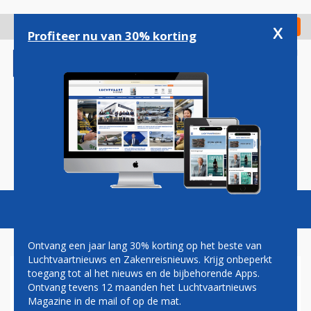
Overslaan
en
x
Digitaal Magazine
Registreer
Check in
naar
Profiteer nu van 30% korting
de
inhoud
gaan
Magazine
Podcasts
Vacatures
Toggl
naviga
Ontvang een jaar lang 30% korting op het beste van
Luchtvaartnieuws en Zakenreisnieuws. Krijg onbeperkt
toegang tot al het nieuws en de bijbehorende Apps.
QATAR AIRWAYS VANAF
Ontvang tevens 12 maanden het Luchtvaartnieuws
MEDIO JUNI WEER
Magazine in de mail of op de mat.