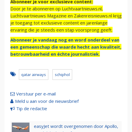
Abonneer je voor exclusieve content:
Door je te abonneren op Luchtvaartnieuws.nl,
Luchtvaartnieuws Magazine en Zakenreisnieuws.nl krijg
je toegang tot exclusieve content en jarenlange
ervaring die je steeds een stap voorsprong geeft.
Abonneer je vandaag nog en word onderdeel van
een gemeenschap die waarde hecht aan kwaliteit,
betrouwbaarheid en échte journalistiek.
qatar airways
schiphol
Verstuur per e-mail
Meld u aan voor de nieuwsbrief
Tip de redactie
easyJet wordt overgenomen door Apollo,