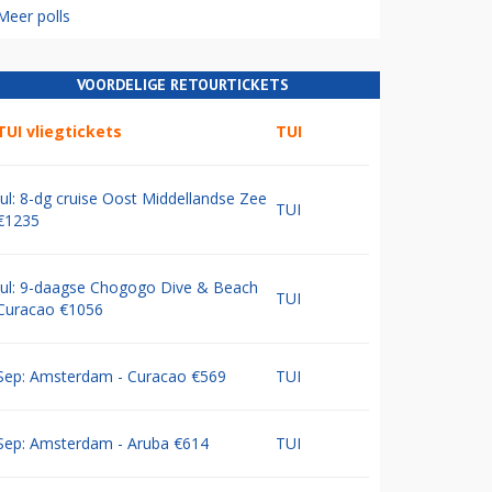
Meer polls
VOORDELIGE RETOURTICKETS
TUI vliegtickets
TUI
Jul: 8-dg cruise Oost Middellandse Zee
TUI
€1235
Jul: 9-daagse Chogogo Dive & Beach
TUI
Curacao €1056
Sep: Amsterdam - Curacao €569
TUI
Sep: Amsterdam - Aruba €614
TUI