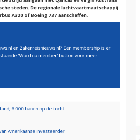
l de strijd aangaan met Qantas en Virgin Australia
ische steden. De regionale luchtvaartmaatschappij
irbus A320 of Boeing 737 aanschaffen.
ws.nl en Zakenreisnieuws.nl? Een membership is er
erstaande 'Word nu member' button voor meer
tand; 6.000 banen op de tocht
n van Amerikaanse investeerder