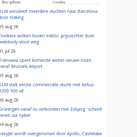
Best gelezen
Crashes
KLM annuleert meerdere vluchten naar Barcelona
door staking
05 aug 26
Donkere wolken boven IndiGo: prijsvechter doet
widebody-vloot weg
31 jul 26
Transavia opent komende winter nieuwe route
vanaf Brussels Airport
05 aug 26
KLM stelt eerste commerciële vlucht met Airbus
A350-900 uit
06 aug 26
Groningen vanaf nu verbonden met Esbjerg: 'scheelt
zeven uur rijden'
04 aug 26
easyJet wordt overgenomen door Apollo, Castlelake