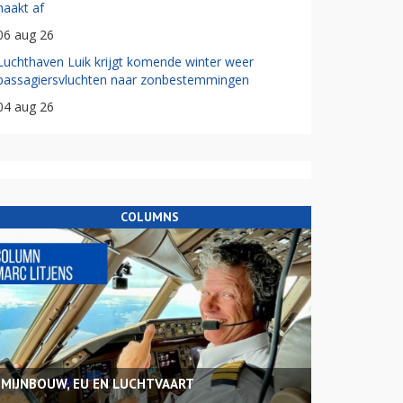
haakt af
06 aug 26
Luchthaven Luik krijgt komende winter weer
passagiersvluchten naar zonbestemmingen
04 aug 26
COLUMNS
MIJNBOUW, EU EN LUCHTVAART