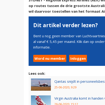
SYDNEY - Regional Express Airlines (REX) wi
op routes tussen de drie grootste Austral
wil daarvoor toestellen van het formaat A
Dit artikel verder lezen?
Bent u nog geen member van Luchtvaartnieu
al vanaf € 5,45 per maand. Klik dan op ond
informatie.
Word nu member
Inloggen
Lees ook:
Qantas snijdt in personeelsbes
25-06-2020, 9:29
Virgin Australia komt in hande
26-06-2020, 15:12