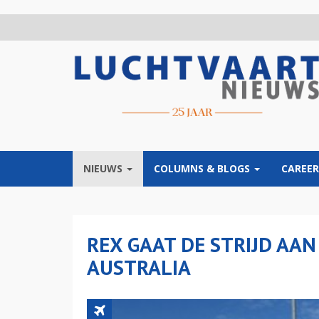
Overslaan
en
naar
de
inhoud
gaan
NIEUWS
COLUMNS & BLOGS
CAREER
REX GAAT DE STRIJD AAN
AUSTRALIA