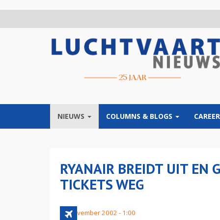
Overslaan
en
naar
de
inhoud
gaan
NIEUWS
COLUMNS & BLOGS
CAREER
RYANAIR BREIDT UIT EN 
TICKETS WEG
15 november 2002 - 1:00