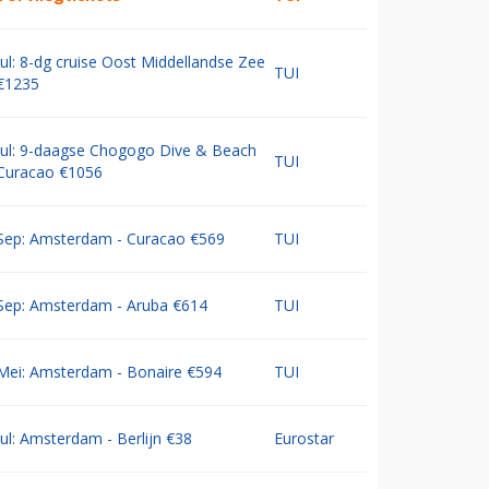
Jul: 8-dg cruise Oost Middellandse Zee
TUI
€1235
Jul: 9-daagse Chogogo Dive & Beach
TUI
Curacao €1056
Sep: Amsterdam - Curacao €569
TUI
Sep: Amsterdam - Aruba €614
TUI
Mei: Amsterdam - Bonaire €594
TUI
Jul: Amsterdam - Berlijn €38
Eurostar