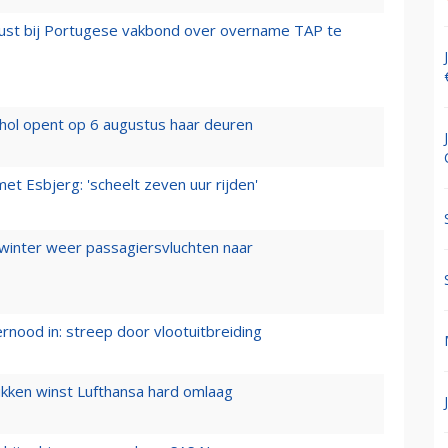
rust bij Portugese vakbond over overname TAP te
hol opent op 6 augustus haar deuren
t Esbjerg: 'scheelt zeven uur rijden'
 winter weer passagiersvluchten naar
ernood in: streep door vlootuitbreiding
ukken winst Lufthansa hard omlaag