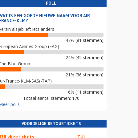
POLL
WAT IS EEN GOEDE NIEUWE NAAM VOOR AIR
FRANCE-KLM?
Verzin alsjeblieft iets anders
47% (81 stemmen)
European Airlines Group (EAG)
24% (42 stemmen)
The Blue Group
21% (36 stemmen)
Air-France-KLM-SAS(-TAP)
6% (11 stemmen)
Totaal aantal stemmen: 170
Meer polls
VOORDELIGE RETOURTICKETS
TUI vliegtickets
TUI