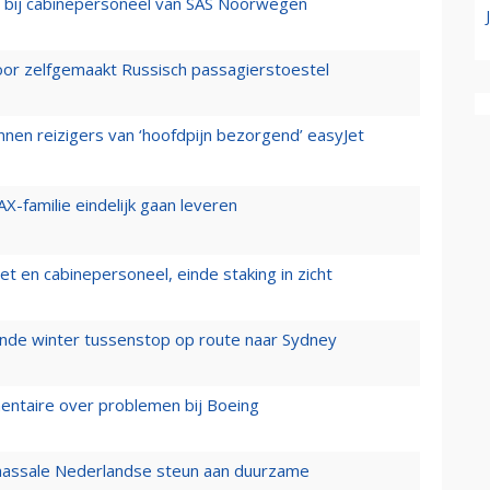
 bij cabinepersoneel van SAS Noorwegen
voor zelfgemaakt Russisch passagierstoestel
nen reizigers van ‘hoofdpijn bezorgend’ easyJet
X-familie eindelijk gaan leveren
t en cabinepersoneel, einde staking in zicht
mende winter tussenstop op route naar Sydney
mentaire over problemen bij Boeing
 massale Nederlandse steun aan duurzame