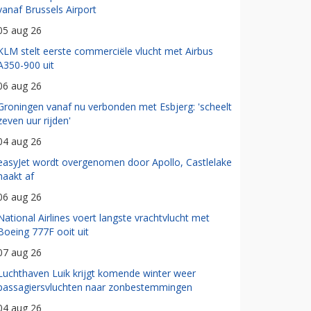
vanaf Brussels Airport
05 aug 26
KLM stelt eerste commerciële vlucht met Airbus
A350-900 uit
06 aug 26
Groningen vanaf nu verbonden met Esbjerg: 'scheelt
zeven uur rijden'
04 aug 26
easyJet wordt overgenomen door Apollo, Castlelake
haakt af
06 aug 26
National Airlines voert langste vrachtvlucht met
Boeing 777F ooit uit
07 aug 26
Luchthaven Luik krijgt komende winter weer
passagiersvluchten naar zonbestemmingen
04 aug 26