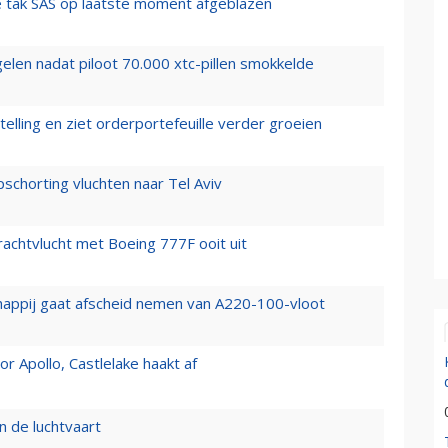
 tak SAS op laatste moment afgeblazen
elen nadat piloot 70.000 xtc-pillen smokkelde
elling en ziet orderportefeuille verder groeien
chorting vluchten naar Tel Aviv
vrachtvlucht met Boeing 777F ooit uit
happij gaat afscheid nemen van A220-100-vloot
 Apollo, Castlelake haakt af
n de luchtvaart