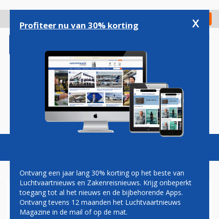
Overslaan
en
x
Digitaal Magazine
Registreer
Check in
naar
Profiteer nu van 30% korting
de
inhoud
gaan
Magazine
Podcasts
Vacatures
Toggl
naviga
Ontvang een jaar lang 30% korting op het beste van
Luchtvaartnieuws en Zakenreisnieuws. Krijg onbeperkt
toegang tot al het nieuws en de bijbehorende Apps.
RYANAIR BREIDT UIT IN
Ontvang tevens 12 maanden het Luchtvaartnieuws
DUITSLAND
Magazine in de mail of op de mat.