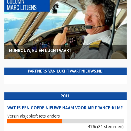
MIJNBOUW, EU EN LUCHTVAART
PARTNERS VAN LUCHTVAARTNIEUWS.NL!
POLL
WAT IS EEN GOEDE NIEUWE NAAM VOOR AIR FRANCE-KLM?
Verzin alsjeblieft iets anders
47% (81 stemmen)