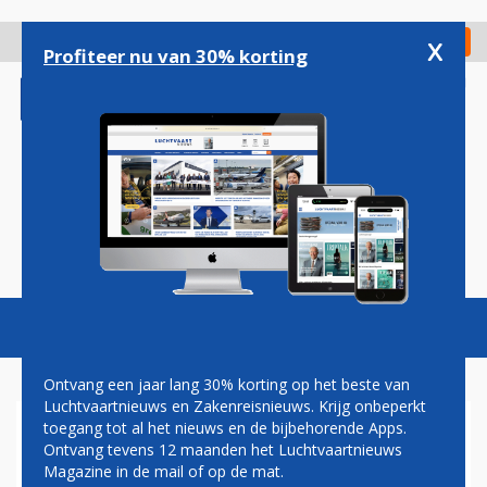
Overslaan
en
x
Digitaal Magazine
Registreer
Check in
naar
Profiteer nu van 30% korting
de
inhoud
gaan
Magazine
Podcasts
Vacatures
Toggl
naviga
Ontvang een jaar lang 30% korting op het beste van
Luchtvaartnieuws en Zakenreisnieuws. Krijg onbeperkt
toegang tot al het nieuws en de bijbehorende Apps.
RYANAIR BREIDT UIT IN
Ontvang tevens 12 maanden het Luchtvaartnieuws
DUITSLAND
Magazine in de mail of op de mat.