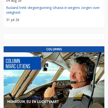
04 aug 26
Rusland trekt vliegvergunning Izhavia in wegens zorgen over
veiligheid
31 jul 26
COLUMNS
MIJNBOUW, EU EN LUCHTVAART