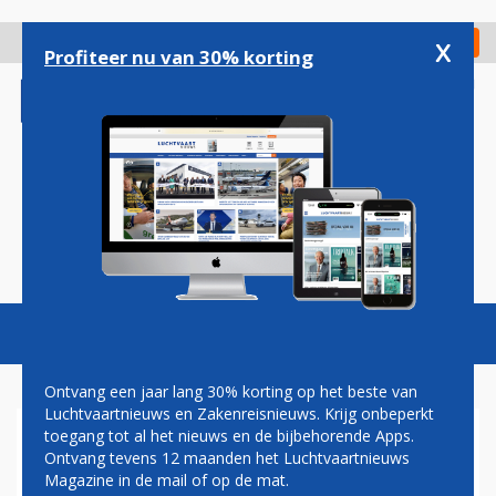
Overslaan
en
x
Digitaal Magazine
Registreer
Check in
naar
Profiteer nu van 30% korting
de
inhoud
gaan
Magazine
Podcasts
Vacatures
Toggl
naviga
Ontvang een jaar lang 30% korting op het beste van
Luchtvaartnieuws en Zakenreisnieuws. Krijg onbeperkt
toegang tot al het nieuws en de bijbehorende Apps.
RYANAIR MOET ACHT
Ontvang tevens 12 maanden het Luchtvaartnieuws
EINDHOVENSE PILOTEN
Magazine in de mail of op de mat.