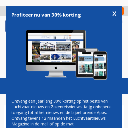
Overslaan
en
x
Digitaal Magazine
Registreer
Check in
naar
Profiteer nu van 30% korting
de
inhoud
gaan
Magazine
Podcasts
Vacatures
Toggl
naviga
Ontvang een jaar lang 30% korting op het beste van
Luchtvaartnieuws en Zakenreisnieuws. Krijg onbeperkt
toegang tot al het nieuws en de bijbehorende Apps.
S7 AIRLINES BREIDT UIT OP
Ontvang tevens 12 maanden het Luchtvaartnieuws
DÜSSELDORF AIRPORT
Magazine in de mail of op de mat.