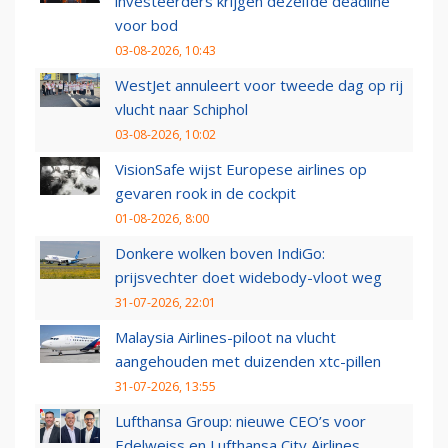
investeerders krijgen dezelfde deadline
voor bod
03-08-2026, 10:43
WestJet annuleert voor tweede dag op rij
vlucht naar Schiphol
03-08-2026, 10:02
VisionSafe wijst Europese airlines op
gevaren rook in de cockpit
01-08-2026, 8:00
Donkere wolken boven IndiGo:
prijsvechter doet widebody-vloot weg
31-07-2026, 22:01
Malaysia Airlines-piloot na vlucht
aangehouden met duizenden xtc-pillen
31-07-2026, 13:55
Lufthansa Group: nieuwe CEO’s voor
Edelweiss en Lufthansa City Airlines