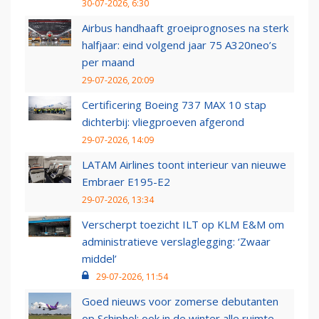
30-07-2026, 6:30
Airbus handhaaft groeiprognoses na sterk
halfjaar: eind volgend jaar 75 A320neo’s
per maand
29-07-2026, 20:09
Certificering Boeing 737 MAX 10 stap
dichterbij: vliegproeven afgerond
29-07-2026, 14:09
LATAM Airlines toont interieur van nieuwe
Embraer E195-E2
29-07-2026, 13:34
Verscherpt toezicht ILT op KLM E&M om
administratieve verslaglegging: ‘Zwaar
middel’
29-07-2026, 11:54
Goed nieuws voor zomerse debutanten
op Schiphol: ook in de winter alle ruimte