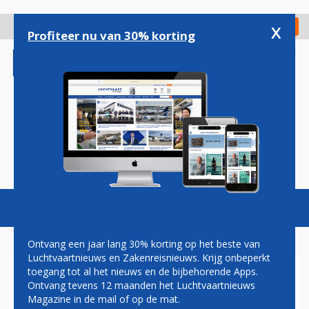
Overslaan
en
x
Digitaal Magazine
Registreer
Check in
naar
Profiteer nu van 30% korting
de
inhoud
gaan
Magazine
Podcasts
Vacatures
Toggl
naviga
Ontvang een jaar lang 30% korting op het beste van
Luchtvaartnieuws en Zakenreisnieuws. Krijg onbeperkt
toegang tot al het nieuws en de bijbehorende Apps.
S7 AIRLINES EERSTE KLANT
Ontvang tevens 12 maanden het Luchtvaartnieuws
VOOR KORTE SUKHOI
Magazine in de mail of op de mat.