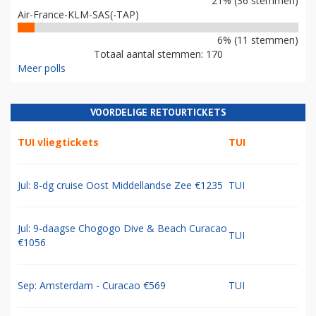
21% (36 stemmen)
Air-France-KLM-SAS(-TAP)
6% (11 stemmen)
Totaal aantal stemmen: 170
Meer polls
VOORDELIGE RETOURTICKETS
TUI vliegtickets
TUI
Jul: 8-dg cruise Oost Middellandse Zee €1235
TUI
Jul: 9-daagse Chogogo Dive & Beach Curacao
TUI
€1056
Sep: Amsterdam - Curacao €569
TUI