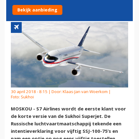
SUPERJET
Bekijk aanbieding
30 april 2018 - 8:15 | Door:
Klaas-Jan van Woerkom
|
Foto: Sukhoi
MOSKOU - S7 Airlines wordt de eerste klant voor
de korte versie van de Sukhoi Superjet. De
Russische luchtvaartmaatschappij tekende een
intentieverklaring voor vijftig SSJ-100-75’s en
nam een optie op nog eens vijftig toestellen.