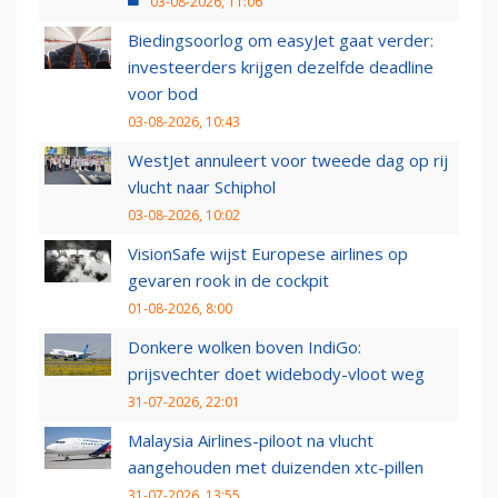
03-08-2026, 11:06
Biedingsoorlog om easyJet gaat verder:
investeerders krijgen dezelfde deadline
voor bod
03-08-2026, 10:43
WestJet annuleert voor tweede dag op rij
vlucht naar Schiphol
03-08-2026, 10:02
VisionSafe wijst Europese airlines op
gevaren rook in de cockpit
01-08-2026, 8:00
Donkere wolken boven IndiGo:
prijsvechter doet widebody-vloot weg
31-07-2026, 22:01
Malaysia Airlines-piloot na vlucht
aangehouden met duizenden xtc-pillen
31-07-2026, 13:55