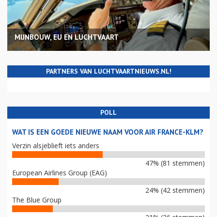
MIJNBOUW, EU EN LUCHTVAART
PARTNERS VAN LUCHTVAARTNIEUWS.NL!
POLL
WAT IS EEN GOEDE NIEUWE NAAM VOOR AIR FRANCE-KLM?
Verzin alsjeblieft iets anders
47% (81 stemmen)
European Airlines Group (EAG)
24% (42 stemmen)
The Blue Group