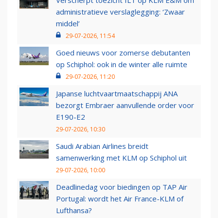
Verscherpt toezicht ILT op KLM E&M om
administratieve verslaglegging: ‘Zwaar
middel’
29-07-2026, 11:54
Goed nieuws voor zomerse debutanten
op Schiphol: ook in de winter alle ruimte
29-07-2026, 11:20
Japanse luchtvaartmaatschappij ANA
bezorgt Embraer aanvullende order voor
E190-E2
29-07-2026, 10:30
Saudi Arabian Airlines breidt
samenwerking met KLM op Schiphol uit
29-07-2026, 10:00
Deadlinedag voor biedingen op TAP Air
Portugal: wordt het Air France-KLM of
Lufthansa?