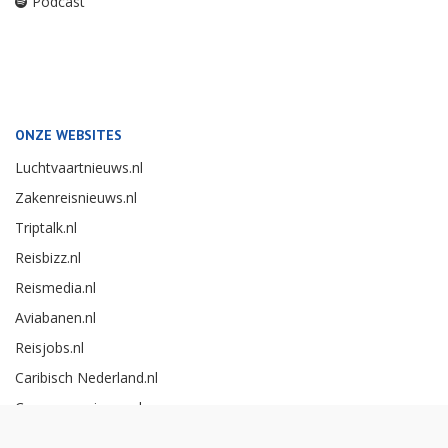
Podcast
ONZE WEBSITES
Luchtvaartnieuws.nl
Zakenreisnieuws.nl
Triptalk.nl
Reisbizz.nl
Reismedia.nl
Aviabanen.nl
Reisjobs.nl
Caribisch Nederland.nl
Careerexperience.nl
Zakenreisawards.nl