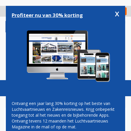
Overslaan
en
x
Digitaal Magazine
Registreer
Check in
naar
Profiteer nu van 30% korting
de
inhoud
gaan
Magazine
Podcasts
Vacatures
Toggl
naviga
Ontvang een jaar lang 30% korting op het beste van
Luchtvaartnieuws en Zakenreisnieuws. Krijg onbeperkt
toegang tot al het nieuws en de bijbehorende Apps.
S7 AIRLINES VERBINDT
Ontvang tevens 12 maanden het Luchtvaartnieuws
IJSLAND WEER MET RUSLAND
Magazine in de mail of op de mat.